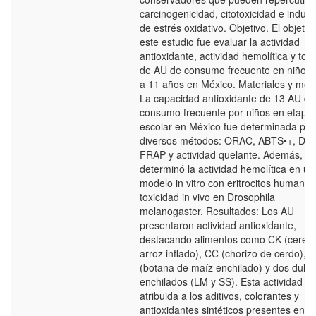
carcinogenicidad, citotoxicidad e induc
de estrés oxidativo. Objetivo. El objetiv
este estudio fue evaluar la actividad
antioxidante, actividad hemolítica y tox
de AU de consumo frecuente en niños 
a 11 años en México. Materiales y mét
La capacidad antioxidante de 13 AU de
consumo frecuente por niños en etapa
escolar en México fue determinada por
diversos métodos: ORAC, ABTS•+, DP
FRAP y actividad quelante. Además, se
determinó la actividad hemolítica en un
modelo in vitro con eritrocitos humanos 
toxicidad in vivo en Drosophila
melanogaster. Resultados: Los AU
presentaron actividad antioxidante,
destacando alimentos como CK (cereal
arroz inflado), CC (chorizo de cerdo), 
(botana de maíz enchilado) y dos dulc
enchilados (LM y SS). Esta actividad es
atribuida a los aditivos, colorantes y
antioxidantes sintéticos presentes en el