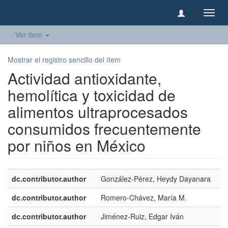
Camb
naveg
Ver ítem
Mostrar el registro sencillo del ítem
Actividad antioxidante,
hemolítica y toxicidad de
alimentos ultraprocesados
consumidos frecuentemente
por niños en México
dc.contributor.author
González-Pérez, Heydy Dayanara
dc.contributor.author
Romero-Chávez, María M.
dc.contributor.author
Jiménez-Ruiz, Edgar Iván