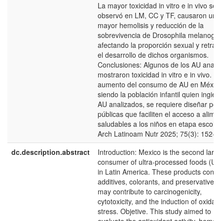
La mayor toxicidad in vitro e in vivo se
observó en LM, CC y TF, causaron una
mayor hemolisis y reducción de la
sobrevivencia de Drosophila melanogas
afectando la proporción sexual y retra
el desarrollo de dichos organismos.
Conclusiones: Algunos de los AU anali
mostraron toxicidad in vitro e in vivo. An
aumento del consumo de AU en México
siendo la población infantil quien ingier
AU analizados, se requiere diseñar polí
públicas que faciliten el acceso a alime
saludables a los niños en etapa escolar
Arch Latinoam Nutr 2025; 75(3): 152-1
dc.description.abstract
Introduction: Mexico is the second larg
consumer of ultra-processed foods (UP
in Latin America. These products conta
additives, colorants, and preservatives 
may contribute to carcinogenicity,
cytotoxicity, and the induction of oxidati
stress. Objetive. This study aimed to