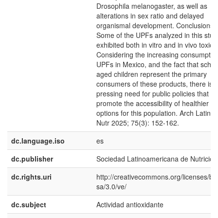
Drosophila melanogaster, as well as
alterations in sex ratio and delayed
organismal development. Conclusions.
Some of the UPFs analyzed in this stud
exhibited both in vitro and in vivo toxicit
Considering the increasing consumptio
UPFs in Mexico, and the fact that schoo
aged children represent the primary
consumers of these products, there is 
pressing need for public policies that
promote the accessibility of healthier f
options for this population. Arch Latin
Nutr 2025; 75(3): 152-162.
dc.language.iso
es
dc.publisher
Sociedad Latinoamericana de Nutrición
dc.rights.uri
http://creativecommons.org/licenses/by
sa/3.0/ve/
dc.subject
Actividad antioxidante