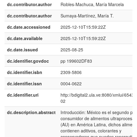
dc.contributor.author
Robles-Machuca, María Marcela
dc.contributor.author
Sumaya-Martínez, María T.
dc.date.accessioned
2025-12-10T15:59:22Z
dc.date.available
2025-12-10T15:59:22Z
dc.date.issued
2025-08-25
dc.identifier.govdoc
pp 199602DF83
dc.identifier.isbn
2309-5806
dc.identifier.issn
0004-0622
dc.identifier.uri
http://bdigital2.ula.ve:8080/xmlui/6543
02
dc.description.abstract
Introducción: México es el segundo paí
consumidor de alimentos ultraprocesa
(AU) en América Latina, dichos aliment
contienen aditivos, colorantes y
conservadores que pueden repercutir 