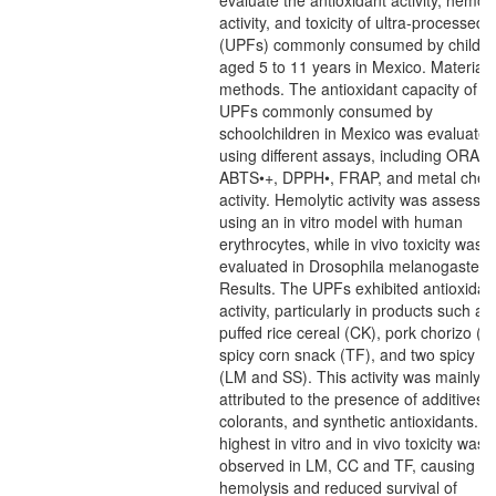
evaluate the antioxidant activity, hemoly
activity, and toxicity of ultra-processed 
(UPFs) commonly consumed by childre
aged 5 to 11 years in Mexico. Material
methods. The antioxidant capacity of 1
UPFs commonly consumed by
schoolchildren in Mexico was evaluated
using different assays, including ORAC,
ABTS•+, DPPH•, FRAP, and metal chela
activity. Hemolytic activity was assesse
using an in vitro model with human
erythrocytes, while in vivo toxicity was
evaluated in Drosophila melanogaster.
Results. The UPFs exhibited antioxidan
activity, particularly in products such as
puffed rice cereal (CK), pork chorizo (C
spicy corn snack (TF), and two spicy c
(LM and SS). This activity was mainly
attributed to the presence of additives,
colorants, and synthetic antioxidants. 
highest in vitro and in vivo toxicity was
observed in LM, CC and TF, causing gr
hemolysis and reduced survival of