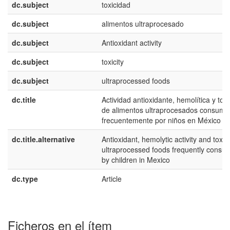
dc.subject
toxicidad
dc.subject
alimentos ultraprocesado
dc.subject
Antioxidant activity
dc.subject
toxicity
dc.subject
ultraprocessed foods
dc.title
Actividad antioxidante, hemolítica y tox
de alimentos ultraprocesados consumi
frecuentemente por niños en México
dc.title.alternative
Antioxidant, hemolytic activity and toxici
ultraprocessed foods frequently consu
by children in Mexico
dc.type
Article
Ficheros en el ítem