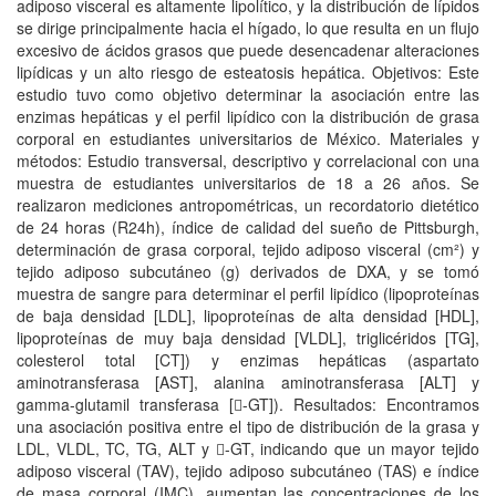
adiposo visceral es altamente lipolítico, y la distribución de lípidos
se dirige principalmente hacia el hígado, lo que resulta en un flujo
excesivo de ácidos grasos que puede desencadenar alteraciones
lipídicas y un alto riesgo de esteatosis hepática. Objetivos: Este
estudio tuvo como objetivo determinar la asociación entre las
enzimas hepáticas y el perfil lipídico con la distribución de grasa
corporal en estudiantes universitarios de México. Materiales y
métodos: Estudio transversal, descriptivo y correlacional con una
muestra de estudiantes universitarios de 18 a 26 años. Se
realizaron mediciones antropométricas, un recordatorio dietético
de 24 horas (R24h), índice de calidad del sueño de Pittsburgh,
determinación de grasa corporal, tejido adiposo visceral (cm²) y
tejido adiposo subcutáneo (g) derivados de DXA, y se tomó
muestra de sangre para determinar el perfil lipídico (lipoproteínas
de baja densidad [LDL], lipoproteínas de alta densidad [HDL],
lipoproteínas de muy baja densidad [VLDL], triglicéridos [TG],
colesterol total [CT]) y enzimas hepáticas (aspartato
aminotransferasa [AST], alanina aminotransferasa [ALT] y
gamma-glutamil transferasa [-GT]). Resultados: Encontramos
una asociación positiva entre el tipo de distribución de la grasa y
LDL, VLDL, TC, TG, ALT y -GT, indicando que un mayor tejido
adiposo visceral (TAV), tejido adiposo subcutáneo (TAS) e índice
de masa corporal (IMC), aumentan las concentraciones de los