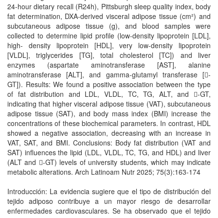
24-hour dietary recall (R24h), Pittsburgh sleep quality index, body
fat determination, DXA-derived visceral adipose tissue (cm²) and
subcutaneous adipose tissue (g), and blood samples were
collected to determine lipid profile (low-density lipoprotein [LDL],
high- density lipoprotein [HDL], very low-density lipoprotein
[VLDL], triglycerides [TG], total cholesterol [TC]) and liver
enzymes (aspartate aminotransferase [AST], alanine
aminotransferase [ALT], and gamma-glutamyl transferase [-
GT]). Results: We found a positive association between the type
of fat distribution and LDL, VLDL, TC, TG, ALT, and -GT,
indicating that higher visceral adipose tissue (VAT), subcutaneous
adipose tissue (SAT), and body mass index (BMI) increase the
concentrations of these biochemical parameters. In contrast, HDL
showed a negative association, decreasing with an increase in
VAT, SAT, and BMI. Conclusions: Body fat distribution (VAT and
SAT) influences the lipid (LDL, VLDL, TC, TG, and HDL) and liver
(ALT and -GT) levels of university students, which may indicate
metabolic alterations. Arch Latinoam Nutr 2025; 75(3):163-174
Introducción: La evidencia sugiere que el tipo de distribución del
tejido adiposo contribuye a un mayor riesgo de desarrollar
enfermedades cardiovasculares. Se ha observado que el tejido