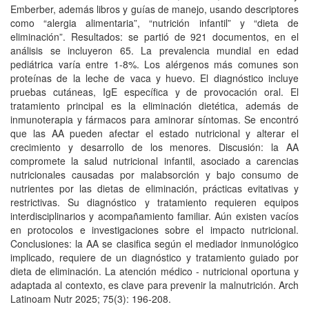
Emberber, además libros y guías de manejo, usando descriptores
como “alergia alimentaria”, “nutrición infantil” y “dieta de
eliminación”. Resultados: se partió de 921 documentos, en el
análisis se incluyeron 65. La prevalencia mundial en edad
pediátrica varía entre 1-8%. Los alérgenos más comunes son
proteínas de la leche de vaca y huevo. El diagnóstico incluye
pruebas cutáneas, IgE específica y de provocación oral. El
tratamiento principal es la eliminación dietética, además de
inmunoterapia y fármacos para aminorar síntomas. Se encontró
que las AA pueden afectar el estado nutricional y alterar el
crecimiento y desarrollo de los menores. Discusión: la AA
compromete la salud nutricional infantil, asociado a carencias
nutricionales causadas por malabsorción y bajo consumo de
nutrientes por las dietas de eliminación, prácticas evitativas y
restrictivas. Su diagnóstico y tratamiento requieren equipos
interdisciplinarios y acompañamiento familiar. Aún existen vacíos
en protocolos e investigaciones sobre el impacto nutricional.
Conclusiones: la AA se clasifica según el mediador inmunológico
implicado, requiere de un diagnóstico y tratamiento guiado por
dieta de eliminación. La atención médico - nutricional oportuna y
adaptada al contexto, es clave para prevenir la malnutrición. Arch
Latinoam Nutr 2025; 75(3): 196-208.