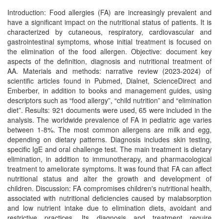
Introduction: Food allergies (FA) are increasingly prevalent and
have a significant impact on the nutritional status of patients. It is
characterized by cutaneous, respiratory, cardiovascular and
gastrointestinal symptoms, whose initial treatment is focused on
the elimination of the food allergen. Objective: document key
aspects of the definition, diagnosis and nutritional treatment of
AA. Materials and methods: narrative review (2023-2024) of
scientific articles found in Pubmed, Dialnet, ScienceDirect and
Emberber, in addition to books and management guides, using
descriptors such as “food allergy”, “child nutrition” and “elimination
diet”. Results: 921 documents were used, 65 were included in the
analysis. The worldwide prevalence of FA in pediatric age varies
between 1-8%. The most common allergens are milk and egg,
depending on dietary patterns. Diagnosis includes skin testing,
specific IgE and oral challenge test. The main treatment is dietary
elimination, in addition to immunotherapy, and pharmacological
treatment to ameliorate symptoms. It was found that FA can affect
nutritional status and alter the growth and development of
children. Discussion: FA compromises children's nutritional health,
associated with nutritional deficiencies caused by malabsorption
and low nutrient intake due to elimination diets, avoidant and
restrictive practices. Its diagnosis and treatment require