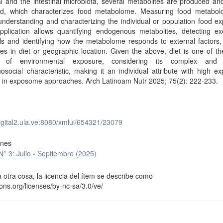
al and the intestinal microbiota, several metabolites are produced a
ied, which characterizes food metabolome. Measuring food metabo
understanding and characterizing the individual or population food 
application allows quantifying endogenous metabolites, detecting e
ls and identifying how the metabolome responds to external factors,
ces in diet or geographic location. Given the above, diet is one of th
s of environmental exposure, considering its complex and v
osocial characteristic, making it an individual attribute with high ex
l in exposome approaches. Arch Latinoam Nutr 2025; 75(2): 222-233.
digital2.ula.ve:8080/xmlui/654321/23079
ones
 N° 3: Julio - Septiembre (2025)
 otra cosa, la licencia del ítem se describe como
ons.org/licenses/by-nc-sa/3.0/ve/