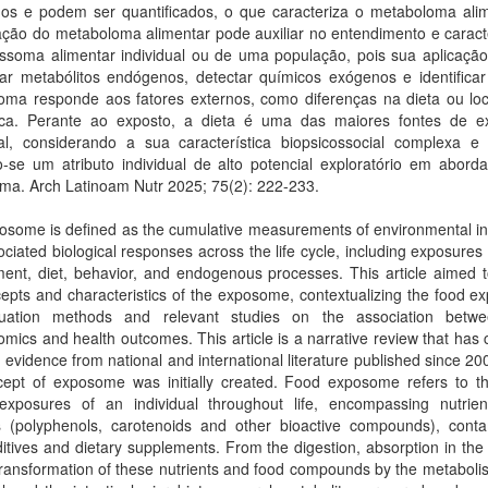
dos e podem ser quantificados, o que caracteriza o metaboloma alim
ção do metaboloma alimentar pode auxiliar no entendimento e caract
ssoma alimentar individual ou de uma população, pois sua aplicação
icar metabólitos endógenos, detectar químicos exógenos e identifica
oma responde aos fatores externos, como diferenças na dieta ou loc
ica. Perante ao exposto, a dieta é uma das maiores fontes de e
al, considerando a sua característica biopsicossocial complexa e v
o-se um atributo individual de alto potencial exploratório em abord
ma. Arch Latinoam Nutr 2025; 75(2): 222-233.
osome is defined as the cumulative measurements of environmental in
ciated biological responses across the life cycle, including exposures
ent, diet, behavior, and endogenous processes. This article aimed t
epts and characteristics of the exposome, contextualizing the food 
luation methods and relevant studies on the association betwe
mics and health outcomes. This article is a narrative review that has
ic evidence from national and international literature published since 2
cept of exposome was initially created. Food exposome refers to th
 exposures of an individual throughout life, encompassing nutrien
ts (polyphenols, carotenoids and other bioactive compounds), conta
itives and dietary supplements. From the digestion, absorption in the 
ransformation of these nutrients and food compounds by the metaboli