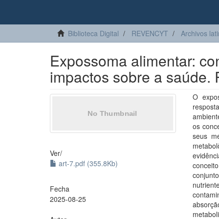
Biblioteca Digital
REVENCYT
Archivos lat
Expossoma alimentar: con
impactos sobre a saúde. 
O expos
respost
ambiente
os conce
seus mé
metabol
Ver/
evidênc
art-7.pdf (355.8Kb)
conceit
conjunt
nutrient
Fecha
contamin
2025-08-25
absorçã
metabol