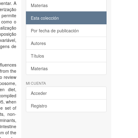
entar. A
Materias
erização
 permite
Esta colección
r como o
alização
Por fecha de publicación
xposição
ariável,
Autores
agens de
Títulos
fluences
Materias
 from the
o review
exposome,
MI CUENTA
en diet,
Acceder
 compiled
005, when
Registro
e set of
ts, non-
minants,
intestine
sm of the