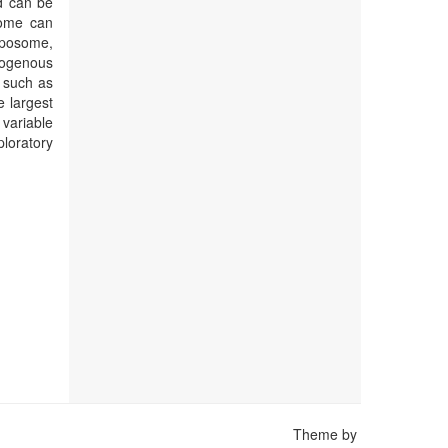
nd can be
lome can
exposome,
xogenous
 such as
e largest
ariable
ploratory
Theme by