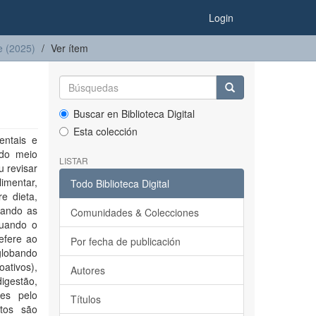
Login
re (2025)
Ver ítem
Buscar en Biblioteca Digital
Esta colección
entais e
 do meio
LISTAR
 revisar
limentar,
Todo Biblioteca Digital
e dieta,
lando as
Comunidades & Colecciones
quando o
efere ao
Por fecha de publicación
globando
ativos),
Autores
igestão,
res pelo
Títulos
itos são