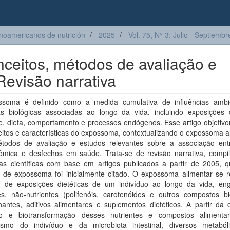
inoamericanos de nutrición
2025
Vol. 75, N° 3: Julio - Septiemb
ceitos, métodos de avaliação e
Revisão narrativa
soma é definido como a medida cumulativa de influências ambi
as biológicas associadas ao longo da vida, incluindo exposições
, dieta, comportamento e processos endógenos. Esse artigo objetivou
itos e características do expossoma, contextualizando o expossoma a
todos de avaliação e estudos relevantes sobre a associação entr
ômica e desfechos em saúde. Trata-se de revisão narrativa, compi
ias científicas com base em artigos publicados a partir de 2005, 
o de expossoma foi inicialmente citado. O expossoma alimentar se r
o de exposições dietéticas de um indivíduo ao longo da vida, en
es, não-nutrientes (polifenóis, carotenóides e outros compostos bio
antes, aditivos alimentares e suplementos dietéticos. A partir da d
o e biotransformação desses nutrientes e compostos alimenta
ismo do indivíduo e da microbiota intestinal, diversos metaból