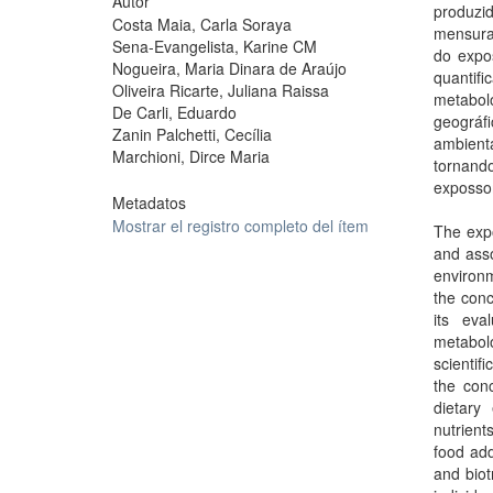
Autor
produzi
Costa Maia, Carla Soraya
mensura
Sena-Evangelista, Karine CM
do expo
Nogueira, Maria Dinara de Araújo
quantif
Oliveira Ricarte, Juliana Raissa
metabol
De Carli, Eduardo
geográf
Zanin Palchetti, Cecília
ambient
Marchioni, Dirce Maria
tornand
exposso
Metadatos
Mostrar el registro completo del ítem
The exp
and asso
environm
the conc
its eva
metabolo
scientif
the con
dietary
nutrien
food add
and biot