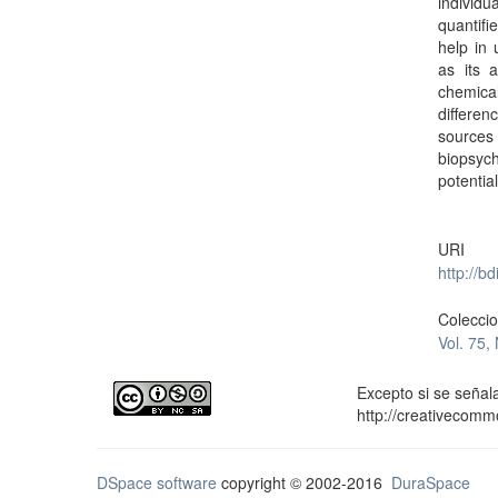
individu
quantif
help in 
as its 
chemica
differen
source
biopsych
potentia
URI
http://b
Colecci
Vol. 75,
Excepto si se señala
http://creativecomm
DSpace software
copyright © 2002-2016
DuraSpace