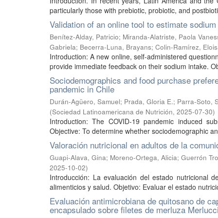
Introduction. In recent years, Latin America and th
particularly those with prebiotic, probiotic, and postbiot
Validation of an online tool to estimate sodiu
Benítez-Alday, Patricio
;
Miranda-Alatriste, Paola Vanes
Gabriela
;
Becerra-Luna, Brayans
;
Colin-Ramírez, Eloi
Introduction: A new online, self-administered questio
provide immediate feedback on their sodium intake. Obj
Sociodemographics and food purchase prefere
pandemic in Chile
Durán-Agüero, Samuel
;
Prada, Gloria E.
;
Parra-Soto, 
(
Sociedad Latinoamericana de Nutrición
,
2025-07-30
)
Introduction: The COVID-19 pandemic induced subst
Objective: To determine whether sociodemographic and 
Valoración nutricional en adultos de la comu
Guapi-Alava, Gina
;
Moreno-Ortega, Alicia
;
Guerrón Tro
2025-10-02
)
Introducción: La evaluación del estado nutricional 
alimenticios y salud. Objetivo: Evaluar el estado nutri
Evaluación antimicrobiana de quitosano de c
encapsulado sobre filetes de merluza Merlucc