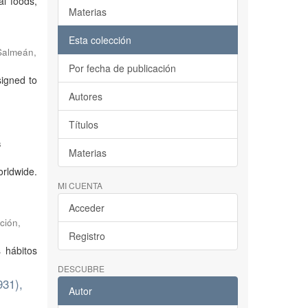
al foods,
Materias
Esta colección
Salmeán,
Por fecha de publicación
signed to
Autores
Títulos
s
Materias
rldwide.
MI CUENTA
Acceder
ción
,
Registro
 hábitos
DESCUBRE
931),
Autor