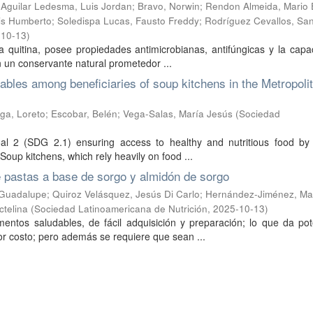
;
Aguilar Ledesma, Luis Jordan
;
Bravo, Norwin
;
Rendon Almeida, Mario 
uis Humberto
;
Soledispa Lucas, Fausto Freddy
;
Rodríguez Cevallos, San
-10-13
)
la quitina, posee propiedades antimicrobianas, antifúngicas y la cap
n un conservante natural prometedor ...
ables among beneficiaries of soup kitchens in the Metropoli
ga, Loreto
;
Escobar, Belén
;
Vega-Salas, María Jesús
(
Sociedad
al 2 (SDG 2.1) ensuring access to healthy and nutritious food by a
Soup kitchens, which rely heavily on food ...
e pastas a base de sorgo y almidón de sorgo
, Guadalupe
;
Quiroz Velásquez, Jesús Di Carlo
;
Hernández-Jiménez, Ma
ctelina
(
Sociedad Latinoamericana de Nutrición
,
2025-10-13
)
mentos saludables, de fácil adquisición y preparación; lo que da pot
 costo; pero además se requiere que sean ...