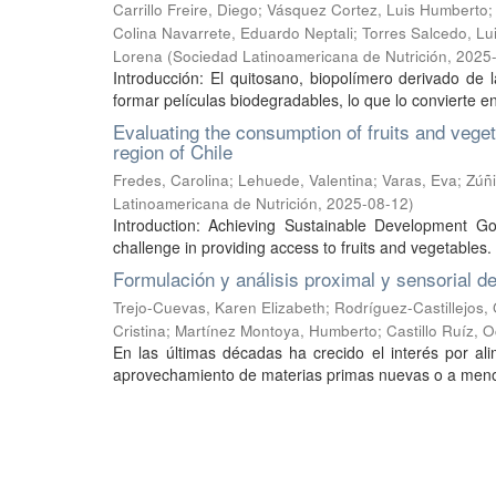
Carrillo Freire, Diego
;
Vásquez Cortez, Luis Humberto
Colina Navarrete, Eduardo Neptali
;
Torres Salcedo, L
Lorena
(
Sociedad Latinoamericana de Nutrición
,
2025
Introducción: El quitosano, biopolímero derivado de 
formar películas biodegradables, lo que lo convierte e
Evaluating the consumption of fruits and veget
region of Chile
Fredes, Carolina
;
Lehuede, Valentina
;
Varas, Eva
;
Zúñi
Latinoamericana de Nutrición
,
2025-08-12
)
Introduction: Achieving Sustainable Development Go
challenge in providing access to fruits and vegetables. 
Formulación y análisis proximal y sensorial d
Trejo-Cuevas, Karen Elizabeth
;
Rodríguez-Castillejos
Cristina
;
Martínez Montoya, Humberto
;
Castillo Ruíz, O
En las últimas décadas ha crecido el interés por ali
aprovechamiento de materias primas nuevas o a menor