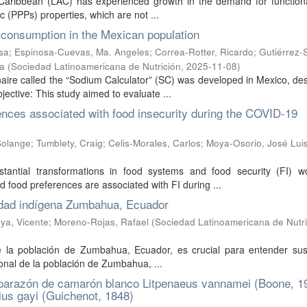
e Caribbean (LAC) has experienced growth in the demand for function
ic (PPPs) properties, which are not ...
m consumption in the Mexican population
sa
;
Espinosa-Cuevas, Ma. Angeles
;
Correa-Rotter, Ricardo
;
Gutiérrez-
sa
(
Sociedad Latinoamericana de Nutrición
,
2025-11-08
)
nnaire called the “Sodium Calculator” (SC) was developed in Mexico, de
ective: This study aimed to evaluate ...
nces associated with food insecurity during the COVID-19
Solange
;
Tumblety, Craig
;
Celis-Morales, Carlos
;
Moya-Osorio, José Lui
antial transformations in food systems and food security (FI) wo
food preferences are associated with FI during ...
nidad indígena Zumbahua, Ecuador
ya, Vicente
;
Moreno-Rojas, Rafael
(
Sociedad Latinoamericana de Nutri
de la población de Zumbahua, Ecuador, es crucial para entender sus
cional de la población de Zumbahua, ...
aparazón de camarón blanco Litpenaeus vannamei (Boone, 1
ius gayi (Guichenot, 1848)