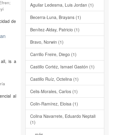
Efren
;
Aguilar Ledesma, Luis Jordan (1)
yi
Becerra-Luna, Brayans (1)
acidad de
Benítez-Alday, Patricio (1)
tan
Bravo, Norwin (1)
Carrillo Freire, Diego (1)
ll, is a
Castillo Cortéz, Ismael Gastón (1)
Castillo Ruíz, Octelina (1)
ría
Celis-Morales, Carlos (1)
encial al
Colin-Ramírez, Eloisa (1)
Colina Navarrete, Eduardo Neptali
(1)
... más