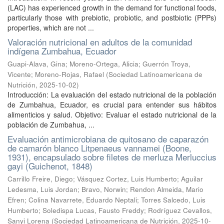
(LAC) has experienced growth in the demand for functional foods,
particularly those with prebiotic, probiotic, and postbiotic (PPPs)
properties, which are not ...
Valoración nutricional en adultos de la comunidad
indígena Zumbahua, Ecuador
Guapi-Alava, Gina
;
Moreno-Ortega, Alicia
;
Guerrón Troya,
Vicente
;
Moreno-Rojas, Rafael
(
Sociedad Latinoamericana de
Nutrición
,
2025-10-02
)
Introducción: La evaluación del estado nutricional de la población
de Zumbahua, Ecuador, es crucial para entender sus hábitos
alimenticios y salud. Objetivo: Evaluar el estado nutricional de la
población de Zumbahua, ...
Evaluación antimicrobiana de quitosano de caparazón
de camarón blanco Litpenaeus vannamei (Boone,
1931), encapsulado sobre filetes de merluza Merluccius
gayi (Guichenot, 1848)
Carrillo Freire, Diego
;
Vásquez Cortez, Luis Humberto
;
Aguilar
Ledesma, Luis Jordan
;
Bravo, Norwin
;
Rendon Almeida, Mario
Efren
;
Colina Navarrete, Eduardo Neptali
;
Torres Salcedo, Luis
Humberto
;
Soledispa Lucas, Fausto Freddy
;
Rodríguez Cevallos,
Sanyi Lorena
(
Sociedad Latinoamericana de Nutrición
,
2025-10-