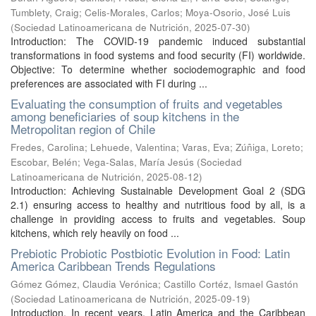
Tumblety, Craig
;
Celis-Morales, Carlos
;
Moya-Osorio, José Luis
(
Sociedad Latinoamericana de Nutrición
,
2025-07-30
)
Introduction: The COVID-19 pandemic induced substantial
transformations in food systems and food security (FI) worldwide.
Objective: To determine whether sociodemographic and food
preferences are associated with FI during ...
Evaluating the consumption of fruits and vegetables
among beneficiaries of soup kitchens in the
Metropolitan region of Chile
Fredes, Carolina
;
Lehuede, Valentina
;
Varas, Eva
;
Zúñiga, Loreto
;
Escobar, Belén
;
Vega-Salas, María Jesús
(
Sociedad
Latinoamericana de Nutrición
,
2025-08-12
)
Introduction: Achieving Sustainable Development Goal 2 (SDG
2.1) ensuring access to healthy and nutritious food by all, is a
challenge in providing access to fruits and vegetables. Soup
kitchens, which rely heavily on food ...
Prebiotic Probiotic Postbiotic Evolution in Food: Latin
America Caribbean Trends Regulations
Gómez Gómez, Claudia Verónica
;
Castillo Cortéz, Ismael Gastón
(
Sociedad Latinoamericana de Nutrición
,
2025-09-19
)
Introduction. In recent years, Latin America and the Caribbean