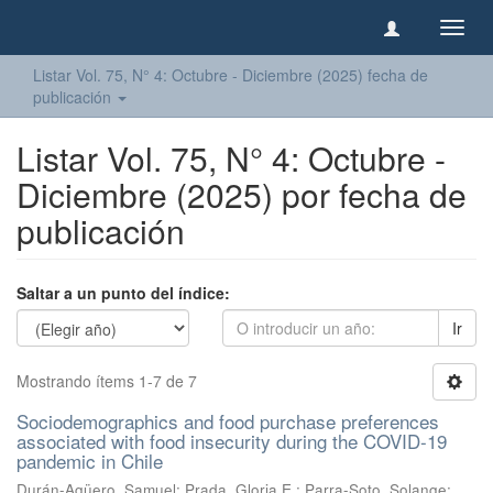
Camb
naveg
Listar Vol. 75, N° 4: Octubre - Diciembre (2025) fecha de
publicación
Listar Vol. 75, N° 4: Octubre -
Diciembre (2025) por fecha de
publicación
Saltar a un punto del índice:
Ir
Mostrando ítems 1-7 de 7
Sociodemographics and food purchase preferences
associated with food insecurity during the COVID-19
pandemic in Chile
Durán-Agüero, Samuel
;
Prada, Gloria E.
;
Parra-Soto, Solange
;