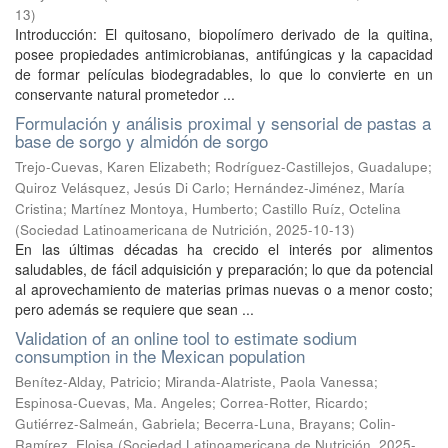
13
)
Introducción: El quitosano, biopolímero derivado de la quitina,
posee propiedades antimicrobianas, antifúngicas y la capacidad
de formar películas biodegradables, lo que lo convierte en un
conservante natural prometedor ...
Formulación y análisis proximal y sensorial de pastas a
base de sorgo y almidón de sorgo
Trejo-Cuevas, Karen Elizabeth
;
Rodríguez-Castillejos, Guadalupe
;
Quiroz Velásquez, Jesús Di Carlo
;
Hernández-Jiménez, María
Cristina
;
Martínez Montoya, Humberto
;
Castillo Ruíz, Octelina
(
Sociedad Latinoamericana de Nutrición
,
2025-10-13
)
En las últimas décadas ha crecido el interés por alimentos
saludables, de fácil adquisición y preparación; lo que da potencial
al aprovechamiento de materias primas nuevas o a menor costo;
pero además se requiere que sean ...
Validation of an online tool to estimate sodium
consumption in the Mexican population
Benítez-Alday, Patricio
;
Miranda-Alatriste, Paola Vanessa
;
Espinosa-Cuevas, Ma. Angeles
;
Correa-Rotter, Ricardo
;
Gutiérrez-Salmeán, Gabriela
;
Becerra-Luna, Brayans
;
Colin-
Ramírez, Eloisa
(
Sociedad Latinoamericana de Nutrición
,
2025-