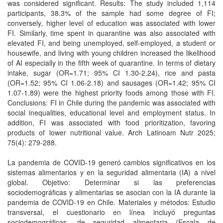
was considered significant. Results: The study included 1,114
participants, 38.3% of the sample had some degree of FI;
conversely, higher level of education was associated with lower
FI. Similarly, time spent in quarantine was also associated with
elevated FI, and being unemployed, self-employed, a student or
housewife, and living with young children increased the likelihood
of AI especially in the fifth week of quarantine. In terms of dietary
intake, sugar (OR=1.71; 95% CI 1.30-2.24), rice and pasta
(OR=1.52; 95% CI 1.06-2.18) and sausages (OR=1.42; 95% CI
1.07-1.89) were the highest priority foods among those with FI.
Conclusions: FI in Chile during the pandemic was associated with
social inequalities, educational level and employment status. In
addition, FI was associated with food prioritization, favoring
products of lower nutritional value. Arch Latinoam Nutr 2025;
75(4): 279-288.
La pandemia de COVID-19 generó cambios significativos en los
sistemas alimentarios y en la seguridad alimentaria (IA) a nivel
global. Objetivo: Determinar si las preferencias
sociodemográficas y alimentarias se asocian con la IA durante la
pandemia de COVID-19 en Chile. Materiales y métodos: Estudio
transversal, el cuestionario en línea incluyó preguntas
sociodemográficas, de seguridad alimentaria (Escala de