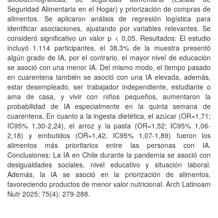
Seguridad Alimentaria en el Hogar) y priorización de compras de
alimentos. Se aplicaron análisis de regresión logística para
identificar asociaciones, ajustando por variables relevantes. Se
consideró significativo un valor p < 0,05. Resultados: El estudio
incluyó 1.114 participantes, el 38,3% de la muestra presentó
algún grado de IA, por el contrario, el mayor nivel de educación
se asoció con una menor IA. Del mismo modo, el tiempo pasado
en cuarentena también se asoció con una IA elevada, además,
estar desempleado, ser trabajador independiente, estudiante o
ama de casa, y vivir con niños pequeños, aumentaron la
probabilidad de IA especialmente en la quinta semana de
cuarentena. En cuanto a la ingesta dietética, el azúcar (OR=1,71;
IC95% 1,30-2,24), el arroz y la pasta (OR=1,52; IC95% 1,06-
2,18) y embutidos (OR=1,42; IC95% 1,07-1,89) fueron los
alimentos más prioritarios entre las personas con IA.
Conclusiones: La IA en Chile durante la pandemia se asoció con
desigualdades sociales, nivel educativo y situación laboral.
Además, la IA se asoció en la priorización de alimentos,
favoreciendo productos de menor valor nutricional. Arch Latinoam
Nutr 2025; 75(4): 279-288.