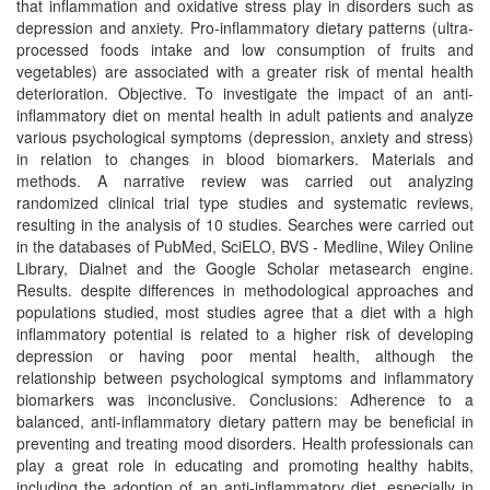
that inflammation and oxidative stress play in disorders such as
depression and anxiety. Pro-inflammatory dietary patterns (ultra-
processed foods intake and low consumption of fruits and
vegetables) are associated with a greater risk of mental health
deterioration. Objective. To investigate the impact of an anti-
inflammatory diet on mental health in adult patients and analyze
various psychological symptoms (depression, anxiety and stress)
in relation to changes in blood biomarkers. Materials and
methods. A narrative review was carried out analyzing
randomized clinical trial type studies and systematic reviews,
resulting in the analysis of 10 studies. Searches were carried out
in the databases of PubMed, SciELO, BVS - Medline, Wiley Online
Library, Dialnet and the Google Scholar metasearch engine.
Results. despite differences in methodological approaches and
populations studied, most studies agree that a diet with a high
inflammatory potential is related to a higher risk of developing
depression or having poor mental health, although the
relationship between psychological symptoms and inflammatory
biomarkers was inconclusive. Conclusions: Adherence to a
balanced, anti-inflammatory dietary pattern may be beneficial in
preventing and treating mood disorders. Health professionals can
play a great role in educating and promoting healthy habits,
including the adoption of an anti-inflammatory diet, especially in