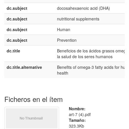
dc.subject
docosahexaenoic acid (DHA)
dc.subject
nutritional supplements
dc.subject
Human
dc.subject
Prevention
dc.title
Beneficios de los ácidos grasos omega
la salud de los seres humanos
dc.title.alternative
Benefits of omega-3 fatty acids for hu
health
Ficheros en el ítem
Nombre:
art-7 (4).pdf
Tamaño:
323.3Kb