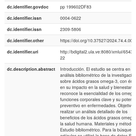
dc.identifier.govdoc
pp 199602DF83
dc.identifier.issn
0004-0622
dc.identifier.issn
2309-5806
dc.identifier.other
https://doi.org/10.37527/2024.74.4.007
dc.identifier.uri
http://bdigital2.ula.ve:8080/xmlui/6543
22
dc.description.abstract
Introducción. El estudio se centra en el
análisis bibliométrico de la investigació
sobre ácidos grasos omega-3, con énfa
en su impacto en la salud y bienestar. 
reconoce la esencialidad de los omega
funciones corporales clave y su potenci
preventivo en enfermedades. Objetivo.
realizar un análisis detallado de los
beneficios de los ácidos grasos omega
la salud humana. Materiales y métodos
Estudio bibliométrico. Para la búsqued
artículos se utilizó la base de datos Sc