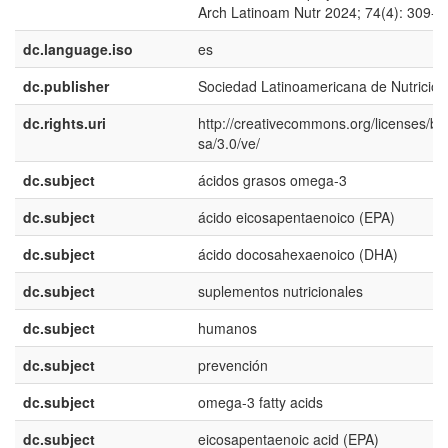
Arch Latinoam Nutr 2024; 74(4): 309-3
dc.language.iso
es
dc.publisher
Sociedad Latinoamericana de Nutrición
dc.rights.uri
http://creativecommons.org/licenses/by
sa/3.0/ve/
dc.subject
ácidos grasos omega-3
dc.subject
ácido eicosapentaenoico (EPA)
dc.subject
ácido docosahexaenoico (DHA)
dc.subject
suplementos nutricionales
dc.subject
humanos
dc.subject
prevención
dc.subject
omega-3 fatty acids
dc.subject
eicosapentaenoic acid (EPA)