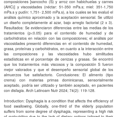
composiciones [sancocho (S) y arroz con habichuelas y carnes
(AHC)] y viscosidades (néctar: 51-350 mPa.s; miel: 351-1,750
mPa.s y pudín: 1,751- 2,500 mPa.s), a los cuales se les evaluó el
análisis químico aproximado y la aceptación sensorial. Se utilizó
un diseño completamente al azar, bajo arreglo factorial (2 x 3).
Resultados: Se evidenciaron diferencias entre las medias de los
tratamientos (p<0.05) para el contenido de humedad y de
carbohidratos en relación con las composiciones; el análisis por
viscosidades presentó diferencias en el contenido de humedad,
grasa, proteínas y carbohidratos, en cuanto a la interacción entre
las composiciones y las viscosidades hubo similitudes
estadísticas en el porcentaje de cenizas y grasas. Se encontró
que los tratamientos más viscosos y la composición S fueron
mejor valorados y que el desempeño sensorial global de los
almuerzos fue satisfactorio. Conclusiones: El alimento (tipo
crema) con materias primas dominicanas, sensorialmente
aceptado, podría ser utilizado y también aceptado, en pacientes
con disfagia. Arch Latinoam Nutr 2024; 74(2): 119-128.
Introduction: Dysphagia is a condition that affects the efficiency of
food swallowing. Globally, one-third of the elderly population
suffers from some degree of dysphagia, representing a high risk
of malnutrition due to the lack of dietary options tailored to their