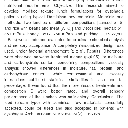
nutritional requirements. Objective: This research aimed to
develop modified texture lunch formulations for dysphagia
patients using typical Dominican raw materials. Materials and
methods: Two lunches of different compositions [sancocho (S)
and rice with beans and meat (AHC)] and viscosities (nectar: 51-
350 mPa.s; honey: 351-1,750 mPa.s and pudding: 1,751-2,500
mPa.s) were made and evaluated for proximate chemical analysis
and sensory acceptance. A completely randomized design was
used, under factorial arrangement (2 x 3). Results: Differences
were observed between treatment means (p<0.05) for moisture
and carbohydrate content concerning compositions; viscosity
analysis showed differences in moisture, fat, protein, and
carbohydrate content, while compositional and viscosity
interactions exhibited statistical similarities in ash and fat
percentage. It was found that the more viscous treatments and
composition S were better rated, and overall sensory
performance of the lunches was satisfactory. Conclusions: The
food (cream type) with Dominican raw materials, sensorially
accepted, could be used and also accepted in patients with
dysphagia. Arch Latinoam Nutr 2024; 74(2): 119-128.