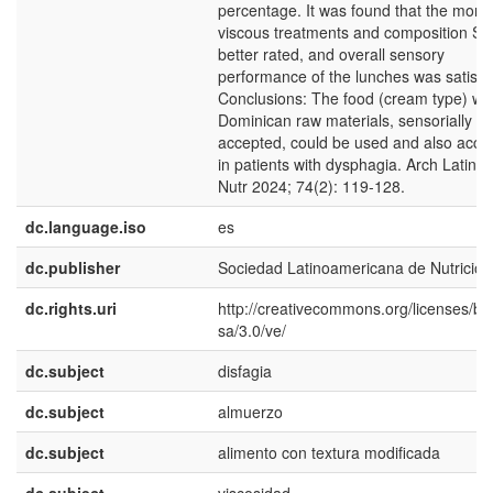
percentage. It was found that the more
viscous treatments and composition S 
better rated, and overall sensory
performance of the lunches was satisfac
Conclusions: The food (cream type) wit
Dominican raw materials, sensorially
accepted, could be used and also acce
in patients with dysphagia. Arch Latin
Nutr 2024; 74(2): 119-128.
dc.language.iso
es
dc.publisher
Sociedad Latinoamericana de Nutrición
dc.rights.uri
http://creativecommons.org/licenses/by
sa/3.0/ve/
dc.subject
disfagia
dc.subject
almuerzo
dc.subject
alimento con textura modificada