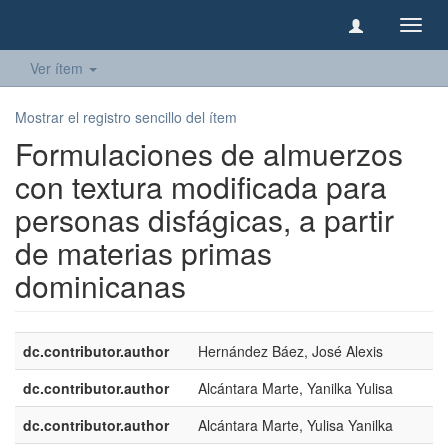
Camb
naveg
Ver ítem
Mostrar el registro sencillo del ítem
Formulaciones de almuerzos
con textura modificada para
personas disfágicas, a partir
de materias primas
dominicanas
dc.contributor.author
Hernández Báez, José Alexis
dc.contributor.author
Alcántara Marte, Yanilka Yulisa
dc.contributor.author
Alcántara Marte, Yulisa Yanilka