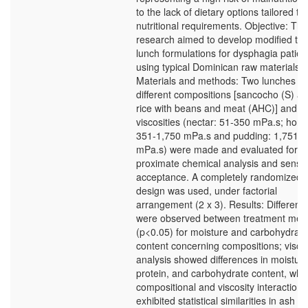
to the lack of dietary options tailored to 
nutritional requirements. Objective: Thi
research aimed to develop modified tex
lunch formulations for dysphagia patien
using typical Dominican raw materials.
Materials and methods: Two lunches of
different compositions [sancocho (S) a
rice with beans and meat (AHC)] and
viscosities (nectar: 51-350 mPa.s; hone
351-1,750 mPa.s and pudding: 1,751-2
mPa.s) were made and evaluated for
proximate chemical analysis and senso
acceptance. A completely randomized
design was used, under factorial
arrangement (2 x 3). Results: Differenc
were observed between treatment mea
(p<0.05) for moisture and carbohydrate
content concerning compositions; viscos
analysis showed differences in moisture,
protein, and carbohydrate content, whil
compositional and viscosity interactions
exhibited statistical similarities in ash a