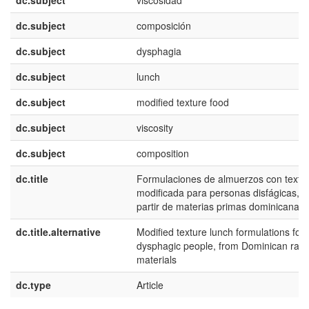
dc.subject
viscosidad
dc.subject
composición
dc.subject
dysphagia
dc.subject
lunch
dc.subject
modified texture food
dc.subject
viscosity
dc.subject
composition
dc.title
Formulaciones de almuerzos con textu
modificada para personas disfágicas, a
partir de materias primas dominicanas
dc.title.alternative
Modified texture lunch formulations for
dysphagic people, from Dominican raw
materials
dc.type
Article