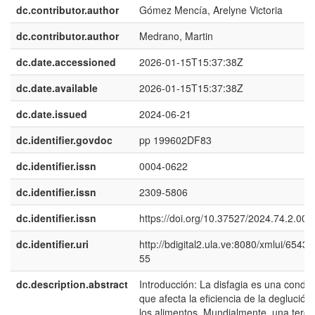
dc.contributor.author
Gómez Mencía, Arelyne Victoria
dc.contributor.author
Medrano, Martin
dc.date.accessioned
2026-01-15T15:37:38Z
dc.date.available
2026-01-15T15:37:38Z
dc.date.issued
2024-06-21
dc.identifier.govdoc
pp 199602DF83
dc.identifier.issn
0004-0622
dc.identifier.issn
2309-5806
dc.identifier.issn
https://doi.org/10.37527/2024.74.2.005
dc.identifier.uri
http://bdigital2.ula.ve:8080/xmlui/6543
55
dc.description.abstract
Introducción: La disfagia es una condic
que afecta la eficiencia de la deglución
los alimentos. Mundialmente, una terce