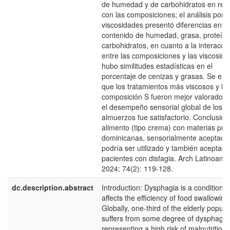
de humedad y de carbohidratos en rela
con las composiciones; el análisis por
viscosidades presentó diferencias en el
contenido de humedad, grasa, proteína
carbohidratos, en cuanto a la interacci
entre las composiciones y las viscosid
hubo similitudes estadísticas en el
porcentaje de cenizas y grasas. Se enc
que los tratamientos más viscosos y la
composición S fueron mejor valorados 
el desempeño sensorial global de los
almuerzos fue satisfactorio. Conclusion
alimento (tipo crema) con materias pri
dominicanas, sensorialmente aceptado
podría ser utilizado y también aceptado
pacientes con disfagia. Arch Latinoam 
2024; 74(2): 119-128.
dc.description.abstract
Introduction: Dysphagia is a condition t
affects the efficiency of food swallowing
Globally, one-third of the elderly popula
suffers from some degree of dysphagia
representing a high risk of malnutrition