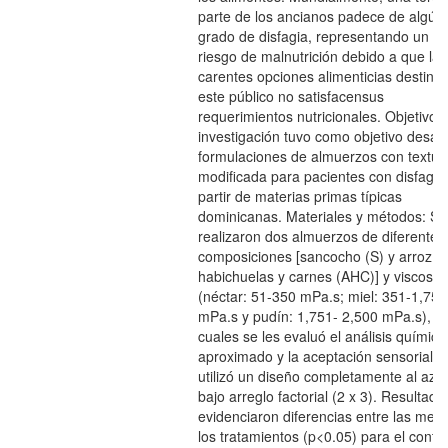
parte de los ancianos padece de algún
grado de disfagia, representando un al
riesgo de malnutrición debido a que las
carentes opciones alimenticias destina
este público no satisfacensus
requerimientos nutricionales. Objetivo: 
investigación tuvo como objetivo desarr
formulaciones de almuerzos con textur
modificada para pacientes con disfagia
partir de materias primas típicas
dominicanas. Materiales y métodos: Se
realizaron dos almuerzos de diferentes
composiciones [sancocho (S) y arroz c
habichuelas y carnes (AHC)] y viscosi
(néctar: 51-350 mPa.s; miel: 351-1,750
mPa.s y pudín: 1,751- 2,500 mPa.s), a 
cuales se les evaluó el análisis químico
aproximado y la aceptación sensorial. 
utilizó un diseño completamente al azar
bajo arreglo factorial (2 x 3). Resultado
evidenciaron diferencias entre las med
los tratamientos (p<0.05) para el conte