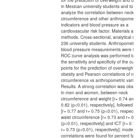
for the prediction of overweight and obe
in Mexican university students and to
analyze the correlation between neck
circumference and other anthropometri
indicators and blood pressure as a
cardiovascular risk factor. Materials an
methods. Cross-sectional, analytical stu
236 university students. Anthropometri
blood pressure measurements were ta
ROC curve analysis was performed to o
the sensitivity and specificity of the cut-o
points for the prediction of overweight o
obesity and Pearson correlations of ne
circumference vs anthropometric variab
Results. A strong correlation was obser
in men and women, between neck
circumference and weight [r= 0.74 and 
0.82 (p<0.01), respectively], followed b
[r= 0.77 and r= 0.75 (p<0.01), respectiv
waist circumference [r= 0.73 and r= 0.7
(p<0.01), respectively] and ICT [r= 0.7
r= 0.73 (p<0.01), respectively]; modera
correlations were found for percent fat