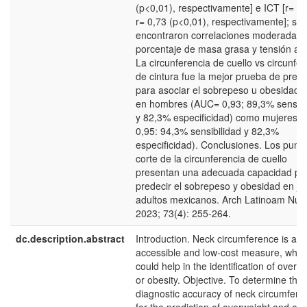
(p<0,01), respectivamente] e ICT [r= 0,
r= 0,73 (p<0,01), respectivamente]; se
encontraron correlaciones moderadas 
porcentaje de masa grasa y tensión arte
La circunferencia de cuello vs circunfer
de cintura fue la mejor prueba de predi
para asociar el sobrepeso u obesidad t
en hombres (AUC= 0,93; 89,3% sensibi
y 82,3% especificidad) como mujeres 
0,95: 94,3% sensibilidad y 82,3%
especificidad). Conclusiones. Los punt
corte de la circunferencia de cuello
presentan una adecuada capacidad pa
predecir el sobrepeso y obesidad en j
adultos mexicanos. Arch Latinoam Nutr
2023; 73(4): 255-264.
dc.description.abstract
Introduction. Neck circumference is an 
accessible and low-cost measure, whic
could help in the identification of overw
or obesity. Objective. To determine the
diagnostic accuracy of neck circumfere