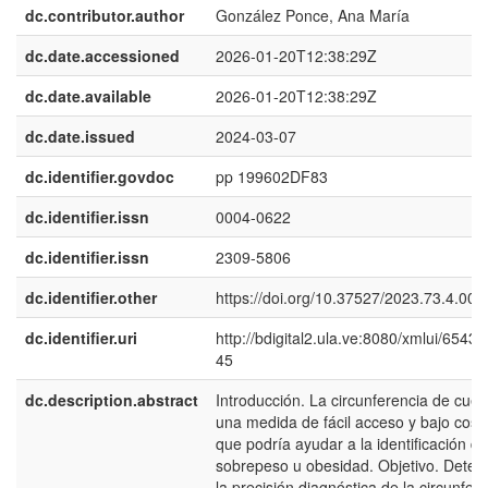
dc.contributor.author
González Ponce, Ana María
dc.date.accessioned
2026-01-20T12:38:29Z
dc.date.available
2026-01-20T12:38:29Z
dc.date.issued
2024-03-07
dc.identifier.govdoc
pp 199602DF83
dc.identifier.issn
0004-0622
dc.identifier.issn
2309-5806
dc.identifier.other
https://doi.org/10.37527/2023.73.4.001
dc.identifier.uri
http://bdigital2.ula.ve:8080/xmlui/6543
45
dc.description.abstract
Introducción. La circunferencia de cuell
una medida de fácil acceso y bajo cost
que podría ayudar a la identificación de
sobrepeso u obesidad. Objetivo. Deter
la precisión diagnóstica de la circunfer