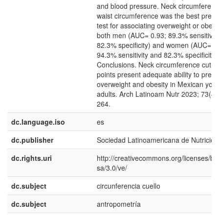
and blood pressure. Neck circumferenc
waist circumference was the best predic
test for associating overweight or obesit
both men (AUC= 0.93; 89.3% sensitivit
82.3% specificity) and women (AUC= 0.
94.3% sensitivity and 82.3% specificity)
Conclusions. Neck circumference cut-of
points present adequate ability to predi
overweight and obesity in Mexican you
adults. Arch Latinoam Nutr 2023; 73(4)
264.
dc.language.iso
es
dc.publisher
Sociedad Latinoamericana de Nutrición
dc.rights.uri
http://creativecommons.org/licenses/by
sa/3.0/ve/
dc.subject
circunferencia cuello
dc.subject
antropometría