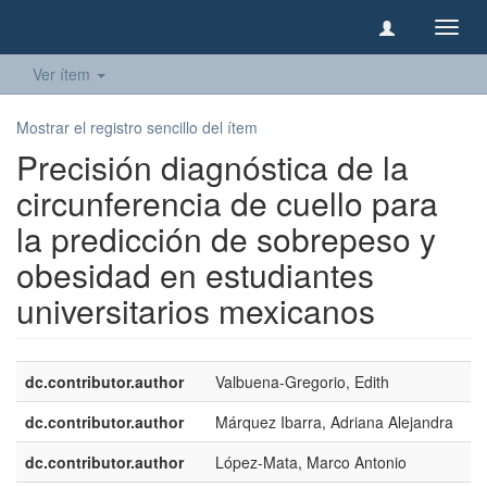
Camb
naveg
Ver ítem
Mostrar el registro sencillo del ítem
Precisión diagnóstica de la
circunferencia de cuello para
la predicción de sobrepeso y
obesidad en estudiantes
universitarios mexicanos
dc.contributor.author
Valbuena-Gregorio, Edith
dc.contributor.author
Márquez Ibarra, Adriana Alejandra
dc.contributor.author
López-Mata, Marco Antonio