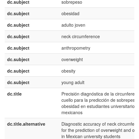
dc.subject
sobrepeso
dc.subject
obesidad
dc.subject
adulto joven
dc.subject
neck circumference
dc.subject
anthropometry
dc.subject
overweight
dc.subject
obesity
dc.subject
young adult
dc.title
Precisión diagnóstica de la circunferen
cuello para la predicción de sobrepeso 
obesidad en estudiantes universitarios
mexicanos
dc.title.alternative
Diagnostic accuracy of neck circumfer
for the prediction of overweight and obe
in Mexican university students