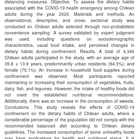
distancing measures. Objective. To assess the dietary habits
associated with the COVID-19 health emergency among Chilean
adults during the year 2020. Materials and methods. An
observational, descriptive, and cross- sectional study was
conducted on Chilean adults selected through non-probabilistic
convenience sampling. A survey validated by expert judgment
was used, including questions on sociodemographic
characteristics, usual food intake, and perceived changes in
dietary habits during confinement. Results. A total of 4,346
Chilean adults participated in the study, with an average age of
35.8 ± 13.9 years, predominantly urban residents (94.3%), and
female (75.1%). An increase in household food supplies during
confinement was observed. Most participants reported
maintaining or increasing their consumption of vegetables, fruits,
dairy, fish, and legumes. However, the intake of healthy foods did
not meet the established nutritional recommendations.
Additionally, there was an increase in the consumption of sweets.
Conclusions. This study reveals the effects of COVID-19
confinement on the dietary habits of Chilean adults, where a
considerable percentage of the population did not comply with the
recommended balanced diet according to Chilean dietary
guidelines. The increased consumption of some unhealthy foods
may have implications for health and nutritional status. It is