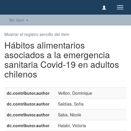
Camb
naveg
Ver ítem
Mostrar el registro sencillo del ítem
Hábitos alimentarios
asociados a la emergencia
sanitaria Covid-19 en adultos
chilenos
dc.contributor.author
Veillon, Dominique
dc.contributor.author
Saldías, Sofía
dc.contributor.author
Saba, Nicole
dc.contributor.author
Halabí, Victoria