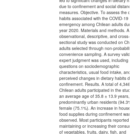
led to significant changes in dietary hab
due to confinement and social distanci
measures. Objective. To assess the die
habits associated with the COVID-19 he
emergency among Chilean adults durin
year 2020. Materials and methods. An
observational, descriptive, and cross-
sectional study was conducted on Chil
adults selected through non-probabilisti
convenience sampling. A survey valida
expert judgment was used, including
questions on sociodemographic
characteristics, usual food intake, and
perceived changes in dietary habits dur
confinement. Results. A total of 4,346
Chilean adults participated in the study,
an average age of 35.8 ± 13.9 years,
predominantly urban residents (94.3%)
female (75.1%). An increase in househ
food supplies during confinement was
observed. Most participants reported
maintaining or increasing their consum
of vegetables, fruits, dairy, fish, and