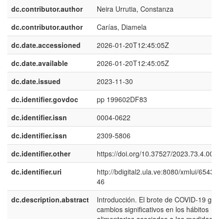
dc.contributor.author
Neira Urrutia, Constanza
dc.contributor.author
Carías, Diamela
dc.date.accessioned
2026-01-20T12:45:05Z
dc.date.available
2026-01-20T12:45:05Z
dc.date.issued
2023-11-30
dc.identifier.govdoc
pp 199602DF83
dc.identifier.issn
0004-0622
dc.identifier.issn
2309-5806
dc.identifier.other
https://doi.org/10.37527/2023.73.4.002
dc.identifier.uri
http://bdigital2.ula.ve:8080/xmlui/6543
46
dc.description.abstract
Introducción. El brote de COVID-19 ge
cambios significativos en los hábitos