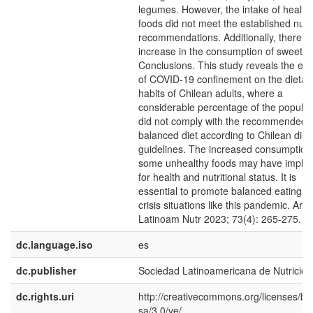
legumes. However, the intake of health
foods did not meet the established nutri
recommendations. Additionally, there 
increase in the consumption of sweets.
Conclusions. This study reveals the eff
of COVID-19 confinement on the dietar
habits of Chilean adults, where a
considerable percentage of the populat
did not comply with the recommended
balanced diet according to Chilean diet
guidelines. The increased consumption
some unhealthy foods may have implic
for health and nutritional status. It is
essential to promote balanced eating d
crisis situations like this pandemic. Arch
Latinoam Nutr 2023; 73(4): 265-275.
dc.language.iso
es
dc.publisher
Sociedad Latinoamericana de Nutrición
dc.rights.uri
http://creativecommons.org/licenses/by
sa/3.0/ve/