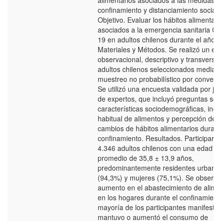
alimentarios asociados a las medidas 
confinamiento y distanciamiento social.
Objetivo. Evaluar los hábitos alimentari
asociados a la emergencia sanitaria C
19 en adultos chilenos durante el año 
Materiales y Métodos. Se realizó un es
observacional, descriptivo y transversa
adultos chilenos seleccionados median
muestreo no probabilístico por conveni
Se utilizó una encuesta validada por jui
de expertos, que incluyó preguntas sob
características sociodemográficas, inge
habitual de alimentos y percepción de
cambios de hábitos alimentarios durant
confinamiento. Resultados. Participaro
4.346 adultos chilenos con una edad
promedio de 35,8 ± 13,9 años,
predominantemente residentes urbano
(94,3%) y mujeres (75,1%). Se observó
aumento en el abastecimiento de alime
en los hogares durante el confinamient
mayoría de los participantes manifestó
mantuvo o aumentó el consumo de