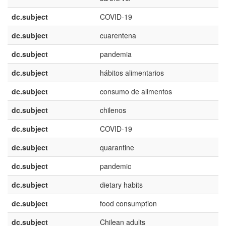
dc.subject
COVID-19
dc.subject
cuarentena
dc.subject
pandemia
dc.subject
hábitos alimentarios
dc.subject
consumo de alimentos
dc.subject
chilenos
dc.subject
COVID-19
dc.subject
quarantine
dc.subject
pandemic
dc.subject
dietary habits
dc.subject
food consumption
dc.subject
Chilean adults