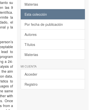
tanto su
Materias
en las 9
entífica.
Esta colección
rmite la
dado, el
Por fecha de publicación
onal y la
Autores
 person’s
Títulos
cceptable
 lead to
Materias
r program
ing a 24-
alysis of
MI CUENTA
 the aim
Acceder
ion data.
stics to
Registro
uages of
the same
ther with
ns. Once
ns from a