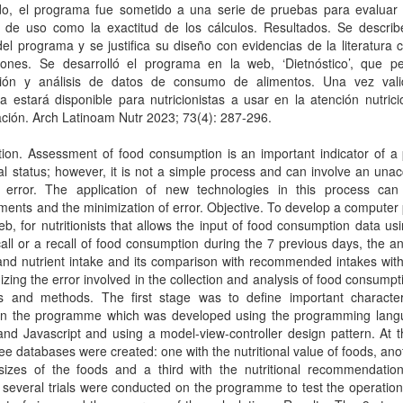
do, el programa fue sometido a una serie de pruebas para evaluar 
ad de uso como la exactitud de los cálculos. Resultados. Se describ
el programa y se justifica su diseño con evidencias de la literatura ci
iones. Se desarrolló el programa en la web, ‘Dietnóstico’, que pe
ción y análisis de datos de consumo de alimentos. Una vez vali
 estará disponible para nutricionistas a usar en la atención nutrici
ación. Arch Latinoam Nutr 2023; 73(4): 287-296.
tion. Assessment of food consumption is an important indicator of a
nal status; however, it is not a simple process and can involve an una
f error. The application of new technologies in this process can
ents and the minimization of error. Objective. To develop a compute
eb, for nutritionists that allows the input of food consumption data us
all or a recall of food consumption during the 7 previous days, the an
nd nutrient intake and its comparison with recommended intakes with
izing the error involved in the collection and analysis of food consumpt
ls and methods. The first stage was to define important characteri
 in the programme which was developed using the programming lang
nd Javascript and using a model-view-controller design pattern. At 
ree databases were created: one with the nutritional value of foods, ano
 sizes of the foods and a third with the nutritional recommendatio
 several trials were conducted on the programme to test the operatio