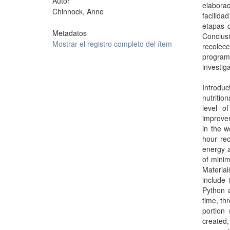
Autor
elabora
Chinnock, Anne
facilid
etapas d
Metadatos
Conclus
Mostrar el registro completo del ítem
recolec
programa
investig
Introduc
nutritio
level o
improvem
in the w
hour rec
energy a
of minim
Materia
include
Python a
time, th
portion
created,