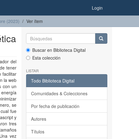
Login
bre (2023)
Ver ítem
tica
Buscar en Biblioteca Digital
Esta colección
ador del
ede tener
LISTAR
facilitar
en la web
Todo Biblioteca Digital
s con un
e energía
Comunidades & Colecciones
minimizar
imero, se
Por fecha de publicación
 cual fue
script y
Autores
ron tres
e tamaños
Títulos
 Una vez