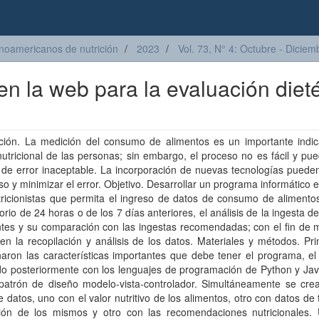
inoamericanos de nutrición
2023
Vol. 73, N° 4: Octubre - Diciem
n la web para la evaluación dieté
cción. La medición del consumo de alimentos es un importante indic
utricional de las personas; sin embargo, el proceso no es fácil y pu
 de error inaceptable. La incorporación de nuevas tecnologías pueden 
so y minimizar el error. Objetivo. Desarrollar un programa informático 
tricionistas que permita el ingreso de datos de consumo de alimento
orio de 24 horas o de los 7 días anteriores, el análisis de la ingesta d
ntes y su comparación con las ingestas recomendadas; con el fin de 
 en la recopilación y análisis de los datos. Materiales y métodos. Pr
aron las características importantes que debe tener el programa, el
o posteriormente con los lenguajes de programación de Python y Java
patrón de diseño modelo-vista-controlador. Simultáneamente se crea
 datos, uno con el valor nutritivo de los alimentos, otro con datos d
ión de los mismos y otro con las recomendaciones nutricionales.