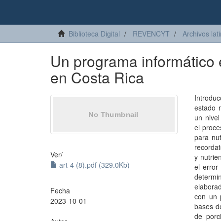
Biblioteca Digital
REVENCYT
Archivos lat
Un programa informático e
en Costa Rica
Introdu
estado n
un nivel
el proce
para nu
recordat
Ver/
y nutrie
art-4 (8).pdf (329.0Kb)
el error
determin
elaborad
Fecha
con un 
2023-10-01
bases de
de porc