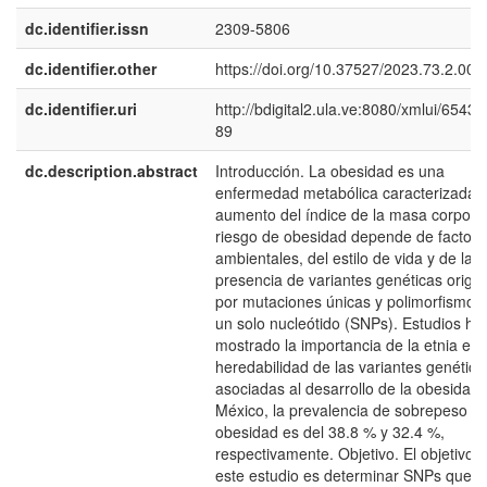
dc.identifier.issn
2309-5806
dc.identifier.other
https://doi.org/10.37527/2023.73.2.007
dc.identifier.uri
http://bdigital2.ula.ve:8080/xmlui/6543
89
dc.description.abstract
Introducción. La obesidad es una
enfermedad metabólica caracterizada p
aumento del índice de la masa corporal
riesgo de obesidad depende de factore
ambientales, del estilo de vida y de la
presencia de variantes genéticas origi
por mutaciones únicas y polimorfismos
un solo nucleótido (SNPs). Estudios ha
mostrado la importancia de la etnia en 
heredabilidad de las variantes genética
asociadas al desarrollo de la obesidad.
México, la prevalencia de sobrepeso y 
obesidad es del 38.8 % y 32.4 %,
respectivamente. Objetivo. El objetivo 
este estudio es determinar SNPs que