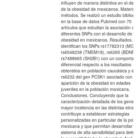
influyen de manera distintiva en el desa
de la obesidad de mexicanos. Material
métodos. Se realizó un estudio bibliogr
en la base de datos Pubmed con 70
artículos que estudian la asociación de
diferentes SNPs con el desarrollo de la
obesidad en mexicanos. Resultados. S
identifican los SNPs rs17782313 (MC4R
rs6548238 (TMEM18), rs6265 (BDNF) 
rs7488665 (SH2B1) con un comportam
diferencial respecto a los resultados
obtenidos en población caucásica y el
rs6232 del gen PCSK1 asociado con la
aparición de la obesidad en edades
juveniles en la población mexicana.
Conclusiones. Concluyendo que la
caracterización detallada de los genes
mayor incidencia en las distintas etnias
contribuye a establecer estrategias
personalizadas en particular de la pobl
mexicana y que permitan desarrollar u
sistema de alta sensibilidad para deter