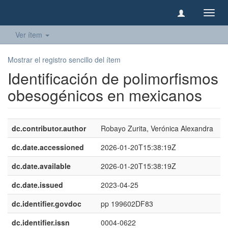
Camb
naveg
Ver ítem
Mostrar el registro sencillo del ítem
Identificación de polimorfismos
obesogénicos en mexicanos
dc.contributor.author
Robayo Zurita, Verónica Alexandra
dc.date.accessioned
2026-01-20T15:38:19Z
dc.date.available
2026-01-20T15:38:19Z
dc.date.issued
2023-04-25
dc.identifier.govdoc
pp 199602DF83
dc.identifier.issn
0004-0622