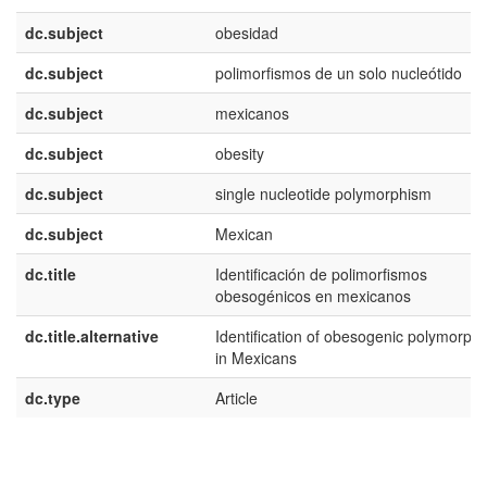
dc.subject
obesidad
dc.subject
polimorfismos de un solo nucleótido
dc.subject
mexicanos
dc.subject
obesity
dc.subject
single nucleotide polymorphism
dc.subject
Mexican
dc.title
Identificación de polimorfismos
obesogénicos en mexicanos
dc.title.alternative
Identification of obesogenic polymorph
in Mexicans
dc.type
Article