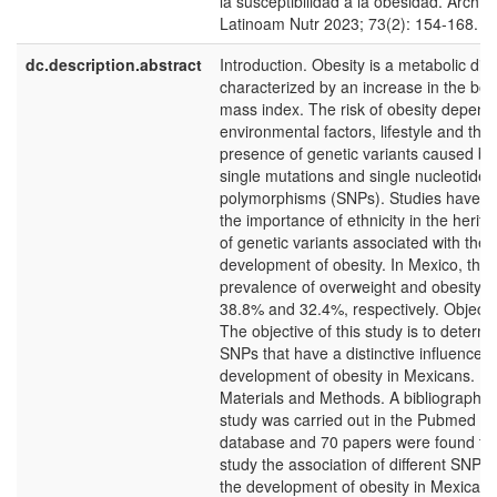
la susceptibilidad a la obesidad. Arch
Latinoam Nutr 2023; 73(2): 154-168.
dc.description.abstract
Introduction. Obesity is a metabolic dis
characterized by an increase in the bo
mass index. The risk of obesity depend
environmental factors, lifestyle and the
presence of genetic variants caused by
single mutations and single nucleotide
polymorphisms (SNPs). Studies have 
the importance of ethnicity in the heritab
of genetic variants associated with the
development of obesity. In Mexico, the
prevalence of overweight and obesity is
38.8% and 32.4%, respectively. Objecti
The objective of this study is to determ
SNPs that have a distinctive influence o
development of obesity in Mexicans.
Materials and Methods. A bibliographic
study was carried out in the Pubmed
database and 70 papers were found th
study the association of different SNPs 
the development of obesity in Mexicans