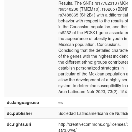
Results. The SNPs rs17782313 (MC4R)
rs6548238 (TMEM18), rs6265 (BDNF) 
rs7488665 (SH2B1) with a differential
behavior with respect to the results obt
in the Caucasian population, and the 
rs6232 of the PCSK1 gene associated w
the appearance of obesity in youth in t
Mexican population. Conclusions.
Concluding that the detailed characteri
of the genes with the highest incidence 
the different ethnic groups contributes t
establish personalized strategies in
particular of the Mexican population an
allow the development of a highly sensi
system to determine susceptibility to ob
Arch Latinoam Nutr 2023; 73(2): 154-1
dc.language.iso
es
dc.publisher
Sociedad Latinoamericana de Nutrición
dc.rights.uri
http://creativecommons.org/licenses/by
sa/3.0/ve/