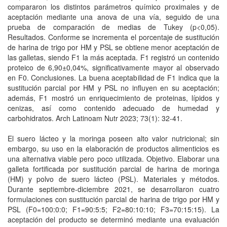
compararon los distintos parámetros químico proximales y de
aceptación mediante una anova de una vía, seguido de una
prueba de comparación de medias de Tukey (p<0,05).
Resultados. Conforme se incrementa el porcentaje de sustitución
de harina de trigo por HM y PSL se obtiene menor aceptación de
las galletas, siendo F1 la más aceptada. F1 registró un contenido
proteico de 6,90±0,04%, significativamente mayor al observado
en F0. Conclusiones. La buena aceptabilidad de F1 indica que la
sustitución parcial por HM y PSL no influyen en su aceptación;
además, F1 mostró un enriquecimiento de proteinas, lípidos y
cenizas, así como contenido adecuado de humedad y
carbohidratos. Arch Latinoam Nutr 2023; 73(1): 32-41.
El suero lácteo y la moringa poseen alto valor nutricional; sin
embargo, su uso en la elaboración de productos alimenticios es
una alternativa viable pero poco utilizada. Objetivo. Elaborar una
galleta fortificada por sustitución parcial de harina de moringa
(HM) y polvo de suero lácteo (PSL). Materiales y métodos.
Durante septiembre-diciembre 2021, se desarrollaron cuatro
formulaciones con sustitución parcial de harina de trigo por HM y
PSL (F0=100:0:0; F1=90:5:5; F2=80:10:10; F3=70:15:15). La
aceptación del producto se determinó mediante una evaluación