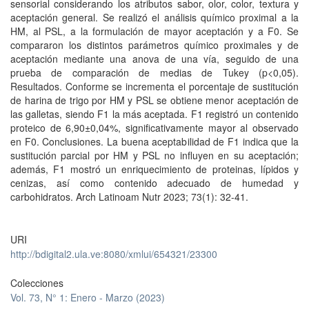
sensorial considerando los atributos sabor, olor, color, textura y
aceptación general. Se realizó el análisis químico proximal a la
HM, al PSL, a la formulación de mayor aceptación y a F0. Se
compararon los distintos parámetros químico proximales y de
aceptación mediante una anova de una vía, seguido de una
prueba de comparación de medias de Tukey (p<0,05).
Resultados. Conforme se incrementa el porcentaje de sustitución
de harina de trigo por HM y PSL se obtiene menor aceptación de
las galletas, siendo F1 la más aceptada. F1 registró un contenido
proteico de 6,90±0,04%, significativamente mayor al observado
en F0. Conclusiones. La buena aceptabilidad de F1 indica que la
sustitución parcial por HM y PSL no influyen en su aceptación;
además, F1 mostró un enriquecimiento de proteinas, lípidos y
cenizas, así como contenido adecuado de humedad y
carbohidratos. Arch Latinoam Nutr 2023; 73(1): 32-41.
URI
http://bdigital2.ula.ve:8080/xmlui/654321/23300
Colecciones
Vol. 73, N° 1: Enero - Marzo (2023)