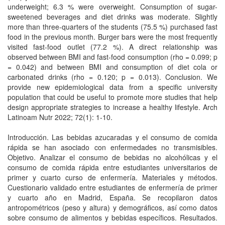
underweight; 6.3 % were overweight. Consumption of sugar-
sweetened beverages and diet drinks was moderate. Slightly
more than three-quarters of the students (75.5 %) purchased fast
food in the previous month. Burger bars were the most frequently
visited fast-food outlet (77.2 %). A direct relationship was
observed between BMI and fast-food consumption (rho = 0.099; p
= 0.042) and between BMI and consumption of diet cola or
carbonated drinks (rho = 0.120; p = 0.013). Conclusion. We
provide new epidemiological data from a specific university
population that could be useful to promote more studies that help
design appropriate strategies to increase a healthy lifestyle. Arch
Latinoam Nutr 2022; 72(1): 1-10.
Introducción. Las bebidas azucaradas y el consumo de comida
rápida se han asociado con enfermedades no transmisibles.
Objetivo. Analizar el consumo de bebidas no alcohólicas y el
consumo de comida rápida entre estudiantes universitarios de
primer y cuarto curso de enfermería. Materiales y métodos.
Cuestionario validado entre estudiantes de enfermería de primer
y cuarto año en Madrid, España. Se recopilaron datos
antropométricos (peso y altura) y demográficos, así como datos
sobre consumo de alimentos y bebidas específicos. Resultados.