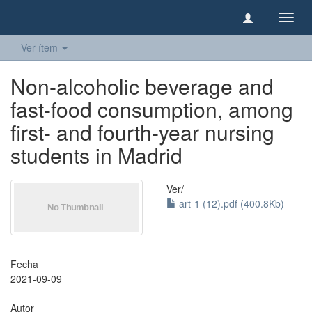
Camb
naveg
Ver ítem
Non-alcoholic beverage and
fast-food consumption, among
first- and fourth-year nursing
students in Madrid
Ver/
art-1 (12).pdf (400.8Kb)
Fecha
2021-09-09
Autor