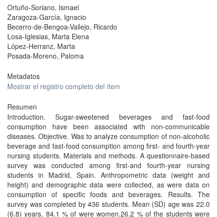
Ortuño-Soriano, Ismael
Zaragoza-García, Ignacio
Becerro-de-Bengoa-Vallejo, Ricardo
Losa-Iglesias, Marta Elena
López-Herranz, Marta
Posada-Moreno, Paloma
Metadatos
Mostrar el registro completo del ítem
Resumen
Introduction. Sugar-sweetened beverages and fast-food
consumption have been associated with non-communicable
diseases. Objective. Was to analyze consumption of non-alcoholic
beverage and fast-food consumption among first- and fourth-year
nursing students. Materials and methods. A questionnaire-based
survey was conducted among first-and fourth-year nursing
students in Madrid, Spain. Anthropometric data (weight and
height) and demographic data were collected, as were data on
consumption of specific foods and beverages. Results. The
survey was completed by 436 students. Mean (SD) age was 22.0
(6.8) years, 84.1 % of were women.26.2 % of the students were