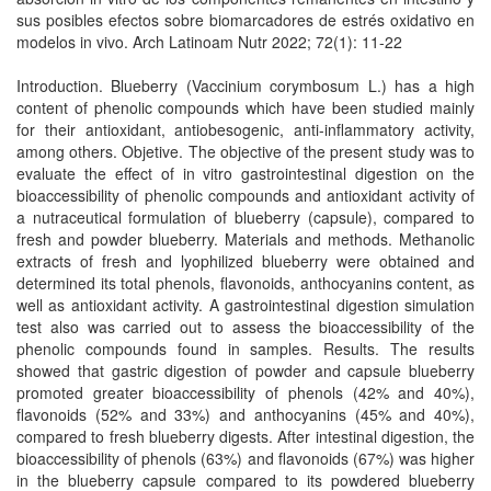
sus posibles efectos sobre biomarcadores de estrés oxidativo en
modelos in vivo. Arch Latinoam Nutr 2022; 72(1): 11-22
Introduction. Blueberry (Vaccinium corymbosum L.) has a high
content of phenolic compounds which have been studied mainly
for their antioxidant, antiobesogenic, anti-inflammatory activity,
among others. Objetive. The objective of the present study was to
evaluate the effect of in vitro gastrointestinal digestion on the
bioaccessibility of phenolic compounds and antioxidant activity of
a nutraceutical formulation of blueberry (capsule), compared to
fresh and powder blueberry. Materials and methods. Methanolic
extracts of fresh and lyophilized blueberry were obtained and
determined its total phenols, flavonoids, anthocyanins content, as
well as antioxidant activity. A gastrointestinal digestion simulation
test also was carried out to assess the bioaccessibility of the
phenolic compounds found in samples. Results. The results
showed that gastric digestion of powder and capsule blueberry
promoted greater bioaccessibility of phenols (42% and 40%),
flavonoids (52% and 33%) and anthocyanins (45% and 40%),
compared to fresh blueberry digests. After intestinal digestion, the
bioaccessibility of phenols (63%) and flavonoids (67%) was higher
in the blueberry capsule compared to its powdered blueberry