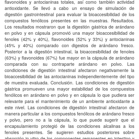
flavonoides y antocianinas totales, así como también actividad
antioxidante. Se llevó a cabo un ensayo de simulación de
digestión gastrointestinal para evaluar la bioaccesibilidad de los
compuestos fenólicos presentes en las muestras. Resultados.
Los resultados mostraron que la digestión gástrica de arándano
en polvo y en cápsula promovió una mayor bioaccesibilidad de
fenoles (42% y 40%), flavonoides (52% y 33%) y antocianinas
(45% y 40%) comparado con digestos de arándano fresco.
Posterior a la digestión intestinal, la bioaccesibilidad de fenoles
(63%) y flavonoides (67%) fue mayor en la cápsula de arándano
comparada con su contraparte arándano en polvo. Las
condiciones de digestión intestinal afectaron negativamente la
bioaccesibilidad de las antocianinas independientemente del tipo
de muestra evaluada. Conclusión. Las condiciones de digestión
gástrica promueven una mayor estabilidad de los compuestos
fenólicos en arándano en polvo y en cápsula lo que pudiera ser
relevante para el mantenimiento de un ambiente antioxidante a
este nivel. Las condiciones de digestión intestinal afectaron de
manera particular a los compuestos fenólicos de arándano fresco
y polvo, pero no a la cápsula, lo que puede sugerir que el
encapsulamiento protegió de las condiciones alcalinas a los
fenoles presentes. Se sugieren estudios posteriores sobre
absorción in vitro de los componentes remanentes en intestino y