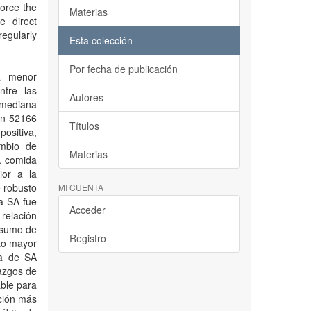
force the
Materias
e direct
regularly
Esta colección
Por fecha de publicación
na menor
ntre las
Autores
e mediana
on 52166
Títulos
ositiva,
ambio de
Materias
s, comida
ior a la
e robusto
MI CUENTA
la SA fue
Acceder
 relación
nsumo de
Registro
nto mayor
ia de SA
lazgos de
able para
ación más