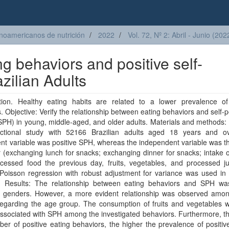
inoamericanos de nutrición
2022
Vol. 72, Nº 2: Abril - Junio (202
g behaviors and positive self-
azilian Adults
ction. Healthy eating habits are related to a lower prevalence of
. Objective: Verify the relationship between eating behaviors and self-
SPH) in young, middle-aged, and older adults. Materials and methods: 
ectional study with 52166 Brazilian adults aged 18 years and o
t variable was positive SPH, whereas the independent variable was t
 (exchanging lunch for snacks; exchanging dinner for snacks; intake 
ocessed food the previous day, fruits, vegetables, and processed ju
 Poisson regression with robust adjustment for variance was used in
s. Results: The relationship between eating behaviors and SPH was
 genders. However, a more evident relationship was observed amo
 regarding the age group. The consumption of fruits and vegetables 
associated with SPH among the investigated behaviors. Furthermore, t
er of positive eating behaviors, the higher the prevalence of positi