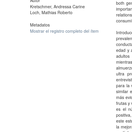
Autor
both gen
Kretschmer, Andressa Carine
importa
Loch, Mathias Roberto
relation
consumin
Metadatos
Mostrar el registro completo del ítem
Introdu
prevale
conducta
edad y a
adultos
mientra
almuerzo
ultra pr
entrevis
para la 
similar 
más evid
frutas y
es el n
positiva
este est
la mejor