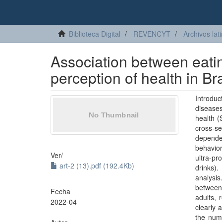
Biblioteca Digital
REVENCYT
Archivos lat
Association between eatin
perception of health in Br
Introdu
diseases
health (
cross-s
dependen
behavior
Ver/
ultra-pr
art-2 (13).pdf (192.4Kb)
drinks).
analysi
between
Fecha
adults,
2022-04
clearly 
the numb