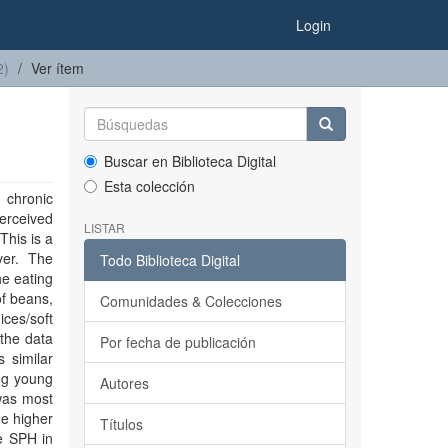
Login
2)
Ver ítem
Buscar en Biblioteca Digital
Esta colección
 chronic
perceived
LISTAR
This is a
ver. The
Todo Biblioteca Digital
he eating
of beans,
Comunidades & Colecciones
ices/soft
 the data
Por fecha de publicación
 similar
ng young
Autores
was most
he higher
Títulos
ve SPH in