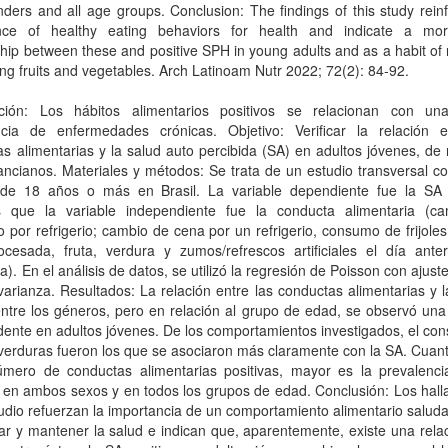
ders and all age groups. Conclusion: The findings of this study rein
nce of healthy eating behaviors for health and indicate a mor
ship between these and positive SPH in young adults and as a habit of 
g fruits and vegetables. Arch Latinoam Nutr 2022; 72(2): 84-92.
cción: Los hábitos alimentarios positivos se relacionan con u
ncia de enfermedades crónicas. Objetivo: Verificar la relación e
s alimentarias y la salud auto percibida (SA) en adultos jóvenes, d
ncianos. Materiales y métodos: Se trata de un estudio transversal c
 de 18 años o más en Brasil. La variable dependiente fue la SA p
s que la variable independiente fue la conducta alimentaria (c
 por refrigerio; cambio de cena por un refrigerio, consumo de frijole
ocesada, fruta, verdura y zumos/refrescos artificiales el día anter
ta). En el análisis de datos, se utilizó la regresión de Poisson con ajust
varianza. Resultados: La relación entre las conductas alimentarias y 
entre los géneros, pero en relación al grupo de edad, se observó una
ente en adultos jóvenes. De los comportamientos investigados, el co
 verduras fueron los que se asociaron más claramente con la SA. Cua
úmero de conductas alimentarias positivas, mayor es la prevalenc
, en ambos sexos y en todos los grupos de edad. Conclusión: Los hal
udio refuerzan la importancia de un comportamiento alimentario salud
ar y mantener la salud e indican que, aparentemente, existe una rel