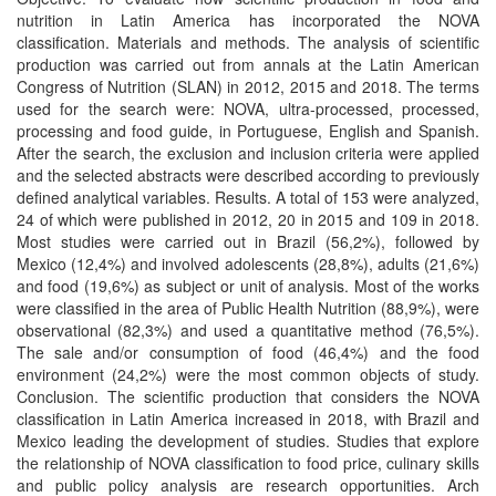
nutrition in Latin America has incorporated the NOVA
classification. Materials and methods. The analysis of scientific
production was carried out from annals at the Latin American
Congress of Nutrition (SLAN) in 2012, 2015 and 2018. The terms
used for the search were: NOVA, ultra-processed, processed,
processing and food guide, in Portuguese, English and Spanish.
After the search, the exclusion and inclusion criteria were applied
and the selected abstracts were described according to previously
defined analytical variables. Results. A total of 153 were analyzed,
24 of which were published in 2012, 20 in 2015 and 109 in 2018.
Most studies were carried out in Brazil (56,2%), followed by
Mexico (12,4%) and involved adolescents (28,8%), adults (21,6%)
and food (19,6%) as subject or unit of analysis. Most of the works
were classified in the area of Public Health Nutrition (88,9%), were
observational (82,3%) and used a quantitative method (76,5%).
The sale and/or consumption of food (46,4%) and the food
environment (24,2%) were the most common objects of study.
Conclusion. The scientific production that considers the NOVA
classification in Latin America increased in 2018, with Brazil and
Mexico leading the development of studies. Studies that explore
the relationship of NOVA classification to food price, culinary skills
and public policy analysis are research opportunities. Arch