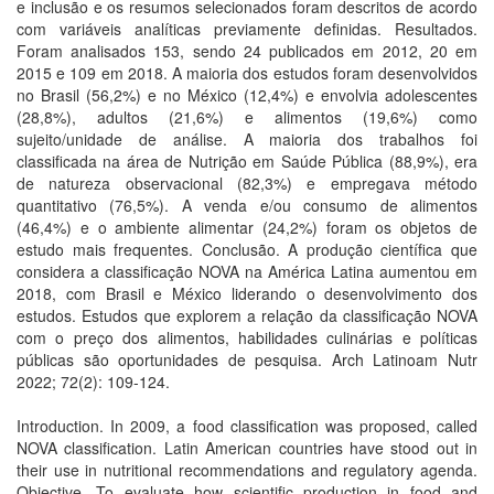
e inclusão e os resumos selecionados foram descritos de acordo
com variáveis analíticas previamente definidas. Resultados.
Foram analisados 153, sendo 24 publicados em 2012, 20 em
2015 e 109 em 2018. A maioria dos estudos foram desenvolvidos
no Brasil (56,2%) e no México (12,4%) e envolvia adolescentes
(28,8%), adultos (21,6%) e alimentos (19,6%) como
sujeito/unidade de análise. A maioria dos trabalhos foi
classificada na área de Nutrição em Saúde Pública (88,9%), era
de natureza observacional (82,3%) e empregava método
quantitativo (76,5%). A venda e/ou consumo de alimentos
(46,4%) e o ambiente alimentar (24,2%) foram os objetos de
estudo mais frequentes. Conclusão. A produção científica que
considera a classificação NOVA na América Latina aumentou em
2018, com Brasil e México liderando o desenvolvimento dos
estudos. Estudos que explorem a relação da classificação NOVA
com o preço dos alimentos, habilidades culinárias e políticas
públicas são oportunidades de pesquisa. Arch Latinoam Nutr
2022; 72(2): 109-124.
Introduction. In 2009, a food classification was proposed, called
NOVA classification. Latin American countries have stood out in
their use in nutritional recommendations and regulatory agenda.
Objective. To evaluate how scientific production in food and