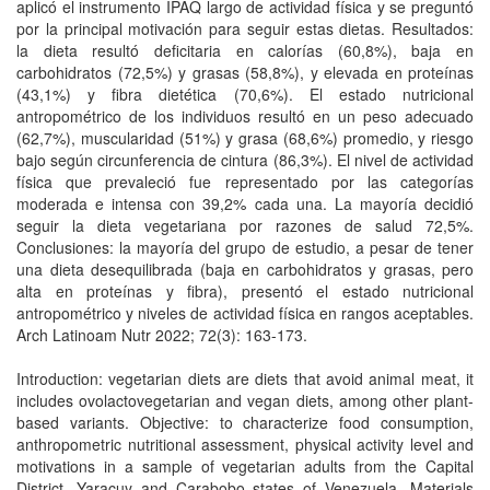
aplicó el instrumento IPAQ largo de actividad física y se preguntó
por la principal motivación para seguir estas dietas. Resultados:
la dieta resultó deficitaria en calorías (60,8%), baja en
carbohidratos (72,5%) y grasas (58,8%), y elevada en proteínas
(43,1%) y fibra dietética (70,6%). El estado nutricional
antropométrico de los individuos resultó en un peso adecuado
(62,7%), muscularidad (51%) y grasa (68,6%) promedio, y riesgo
bajo según circunferencia de cintura (86,3%). El nivel de actividad
física que prevaleció fue representado por las categorías
moderada e intensa con 39,2% cada una. La mayoría decidió
seguir la dieta vegetariana por razones de salud 72,5%.
Conclusiones: la mayoría del grupo de estudio, a pesar de tener
una dieta desequilibrada (baja en carbohidratos y grasas, pero
alta en proteínas y fibra), presentó el estado nutricional
antropométrico y niveles de actividad física en rangos aceptables.
Arch Latinoam Nutr 2022; 72(3): 163-173.
Introduction: vegetarian diets are diets that avoid animal meat, it
includes ovolactovegetarian and vegan diets, among other plant-
based variants. Objective: to characterize food consumption,
anthropometric nutritional assessment, physical activity level and
motivations in a sample of vegetarian adults from the Capital
District, Yaracuy and Carabobo states of Venezuela. Materials