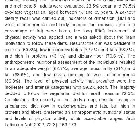
and methods: 51 adults were evaluated, 23.5% vegan and 76.5%
ovo-lacto vegetarian, aged between 18 and 65 years. A 24-hour
dietary recall was carried out, indicators of dimension (BMI and
waist circumference) and body composition (muscle area and
percentage of fat) were taken, the long IPAQ instrument of
physical activity was applied and it was asked about the main
motivation to follow these diets. Results: the diet was deficient in
calories (60.8%), low in carbohydrates (72.5%) and fats (58.8%),
and high in proteins (43.1%) and dietary fiber (70.6 %). The
anthropometric nutritional assessment of the individuals resulted
in an adequate weight (62.7%), average muscularity (51%) and
fat (68.6%), and low risk according to waist circumference
(86.3%). The level of physical activity that prevailed were the
moderate and intense categories with 39.2% each. The majority
decided to follow the vegetarian diet for health reasons 72.5%.
Conclusions: the majority of the study group, despite having an
unbalanced diet (low in carbohydrates and fats, but high in
proteins and fiber), presented an anthropometric nutritional status
and levels of physical activity within acceptable ranges. Arch
Latinoam Nutr 2022; 72(3): 163-173.