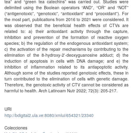
tea” and “green tea catechins” was carried out. Studies were
delimited using the Boolean operators “AND”, “OR” and “NOT”
(“antigenotoxic”, “genotoxic”, “antioxidant” and “prooxidant”). For
the most part, publications from 2016 to 2021 were considered. It
was observed that the beneficial health effects of CTVs are
related to: a) their antioxidant activity through the capture,
inhibition and prevention of the formation of reactive oxygen
species; b) the regulation of the endogenous antioxidant system;
c) the activation of the repair mechanisms by contributing to the
elimination of the 8-hydroxy-2'-deoxyguanosine adduct; d) the
induction of apoptosis in cells with DNA damage; and e) the
inhibition of inflammation related to its antiapoptotic activity.
Although some of the studies reported genotoxic effects, these in
turn contributed to the elimination of cells with genetic damage.
Therefore, the genotoxic activity of CTV cannot be considered as
harmful to health. Arch Latinoam Nutr 2022; 72(3): 205-217.
URI
http://bdigital2.ula.ve:8080/xmlui/654321/23340
Colecciones