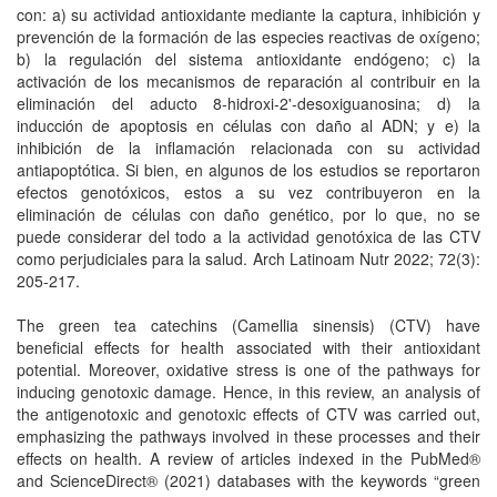
con: a) su actividad antioxidante mediante la captura, inhibición y
prevención de la formación de las especies reactivas de oxígeno;
b) la regulación del sistema antioxidante endógeno; c) la
activación de los mecanismos de reparación al contribuir en la
eliminación del aducto 8-hidroxi-2'-desoxiguanosina; d) la
inducción de apoptosis en células con daño al ADN; y e) la
inhibición de la inflamación relacionada con su actividad
antiapoptótica. Si bien, en algunos de los estudios se reportaron
efectos genotóxicos, estos a su vez contribuyeron en la
eliminación de células con daño genético, por lo que, no se
puede considerar del todo a la actividad genotóxica de las CTV
como perjudiciales para la salud. Arch Latinoam Nutr 2022; 72(3):
205-217.
The green tea catechins (Camellia sinensis) (CTV) have
beneficial effects for health associated with their antioxidant
potential. Moreover, oxidative stress is one of the pathways for
inducing genotoxic damage. Hence, in this review, an analysis of
the antigenotoxic and genotoxic effects of CTV was carried out,
emphasizing the pathways involved in these processes and their
effects on health. A review of articles indexed in the PubMed®
and ScienceDirect® (2021) databases with the keywords “green