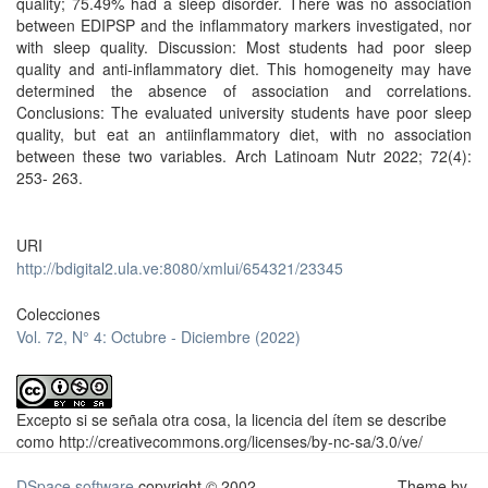
quality; 75.49% had a sleep disorder. There was no association
between EDIPSP and the inflammatory markers investigated, nor
with sleep quality. Discussion: Most students had poor sleep
quality and anti-inflammatory diet. This homogeneity may have
determined the absence of association and correlations.
Conclusions: The evaluated university students have poor sleep
quality, but eat an antiinflammatory diet, with no association
between these two variables. Arch Latinoam Nutr 2022; 72(4):
253- 263.
URI
http://bdigital2.ula.ve:8080/xmlui/654321/23345
Colecciones
Vol. 72, N° 4: Octubre - Diciembre (2022)
Excepto si se señala otra cosa, la licencia del ítem se describe
como http://creativecommons.org/licenses/by-nc-sa/3.0/ve/
DSpace software
copyright © 2002-
Theme by