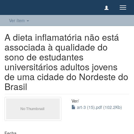
Camb
naveg
Ver ítem
A dieta inflamatória não está
associada à qualidade do
sono de estudantes
universitários adultos jovens
de uma cidade do Nordeste do
Brasil
Ver/
art-3 (15).pdf (102.2Kb)
Fecha