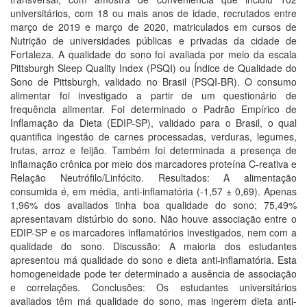
universitários, com 18 ou mais anos de idade, recrutados entre
março de 2019 e março de 2020, matriculados em cursos de
Nutrição de universidades públicas e privadas da cidade de
Fortaleza. A qualidade do sono foi avaliada por meio da escala
Pittsburgh Sleep Quality Index (PSQI) ou Índice de Qualidade do
Sono de Pittsburgh, validado no Brasil (PSQI-BR). O consumo
alimentar foi investigado a partir de um questionário de
frequência alimentar. Foi determinado o Padrão Empírico de
Inflamação da Dieta (EDIP-SP), validado para o Brasil, o qual
quantifica ingestão de carnes processadas, verduras, legumes,
frutas, arroz e feijão. Também foi determinada a presença de
inflamação crônica por meio dos marcadores proteína C-reativa e
Relação Neutrófilo/Linfócito. Resultados: A alimentação
consumida é, em média, anti-inflamatória (-1,57 ± 0,69). Apenas
1,96% dos avaliados tinha boa qualidade do sono; 75,49%
apresentavam distúrbio do sono. Não houve associação entre o
EDIP-SP e os marcadores inflamatórios investigados, nem com a
qualidade do sono. Discussão: A maioria dos estudantes
apresentou má qualidade do sono e dieta anti-inflamatória. Esta
homogeneidade pode ter determinado a ausência de associação
e correlações. Conclusões: Os estudantes universitários
avaliados têm má qualidade do sono, mas ingerem dieta anti-