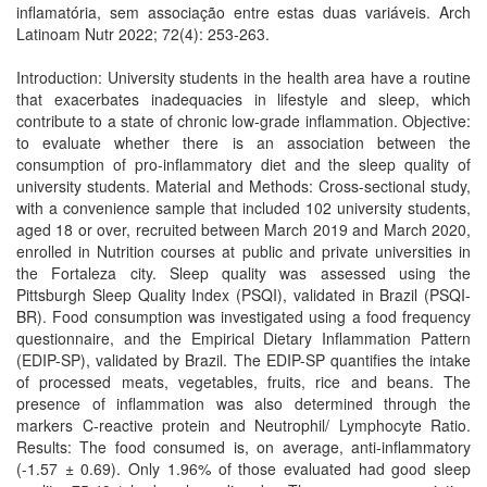
inflamatória, sem associação entre estas duas variáveis. Arch
Latinoam Nutr 2022; 72(4): 253-263.
Introduction: University students in the health area have a routine
that exacerbates inadequacies in lifestyle and sleep, which
contribute to a state of chronic low-grade inflammation. Objective:
to evaluate whether there is an association between the
consumption of pro-inflammatory diet and the sleep quality of
university students. Material and Methods: Cross-sectional study,
with a convenience sample that included 102 university students,
aged 18 or over, recruited between March 2019 and March 2020,
enrolled in Nutrition courses at public and private universities in
the Fortaleza city. Sleep quality was assessed using the
Pittsburgh Sleep Quality Index (PSQI), validated in Brazil (PSQI-
BR). Food consumption was investigated using a food frequency
questionnaire, and the Empirical Dietary Inflammation Pattern
(EDIP-SP), validated by Brazil. The EDIP-SP quantifies the intake
of processed meats, vegetables, fruits, rice and beans. The
presence of inflammation was also determined through the
markers C-reactive protein and Neutrophil/ Lymphocyte Ratio.
Results: The food consumed is, on average, anti-inflammatory
(-1.57 ± 0.69). Only 1.96% of those evaluated had good sleep