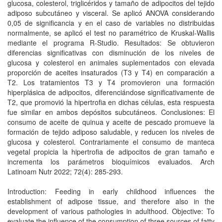
glucosa, colesterol, triglicéridos y tamaño de adipocitos del tejido
adiposo subcutáneo y visceral. Se aplicó ANOVA considerando
0,05 de significancia y en el caso de variables no distribuidas
normalmente, se aplicó el test no paramétrico de Kruskal-Wallis
mediante el programa R-Studio. Resultados: Se obtuvieron
diferencias significativas con disminución de los niveles de
glucosa y colesterol en animales suplementados con elevada
proporción de aceites insaturados (T3 y T4) en comparación a
T2. Los tratamientos T3 y T4 promovieron una formación
hiperplásica de adipocitos, diferenciándose significativamente de
T2, que promovió la hipertrofia en dichas células, esta respuesta
fue similar en ambos depósitos subcutáneos. Conclusiones: El
consumo de aceite de quinua y aceite de pescado promueve la
formación de tejido adiposo saludable, y reducen los niveles de
glucosa y colesterol. Contrariamente el consumo de manteca
vegetal propicia la hipertrofia de adipocitos de gran tamaño e
incrementa los parámetros bioquímicos evaluados. Arch
Latinoam Nutr 2022; 72(4): 285-293.
Introduction: Feeding in early childhood influences the
establishment of adipose tissue, and therefore also in the
development of various pathologies in adulthood. Objective: To
evaluate the influence of the consumption of three sources of fatty