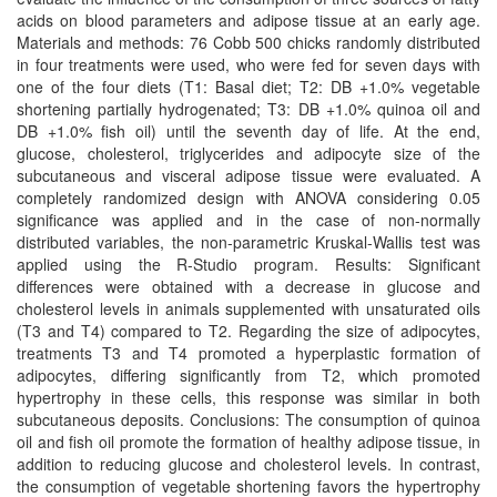
acids on blood parameters and adipose tissue at an early age.
Materials and methods: 76 Cobb 500 chicks randomly distributed
in four treatments were used, who were fed for seven days with
one of the four diets (T1: Basal diet; T2: DB +1.0% vegetable
shortening partially hydrogenated; T3: DB +1.0% quinoa oil and
DB +1.0% fish oil) until the seventh day of life. At the end,
glucose, cholesterol, triglycerides and adipocyte size of the
subcutaneous and visceral adipose tissue were evaluated. A
completely randomized design with ANOVA considering 0.05
significance was applied and in the case of non-normally
distributed variables, the non-parametric Kruskal-Wallis test was
applied using the R-Studio program. Results: Significant
differences were obtained with a decrease in glucose and
cholesterol levels in animals supplemented with unsaturated oils
(T3 and T4) compared to T2. Regarding the size of adipocytes,
treatments T3 and T4 promoted a hyperplastic formation of
adipocytes, differing significantly from T2, which promoted
hypertrophy in these cells, this response was similar in both
subcutaneous deposits. Conclusions: The consumption of quinoa
oil and fish oil promote the formation of healthy adipose tissue, in
addition to reducing glucose and cholesterol levels. In contrast,
the consumption of vegetable shortening favors the hypertrophy