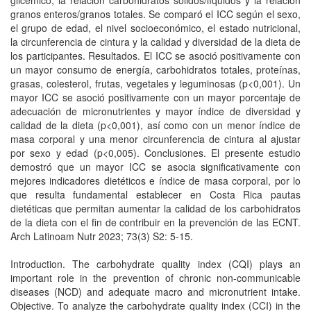
glicémico, la relación carbohidratos sólidos/líquidos y la relación
granos enteros/granos totales. Se comparó el ICC según el sexo,
el grupo de edad, el nivel socioeconómico, el estado nutricional,
la circunferencia de cintura y la calidad y diversidad de la dieta de
los participantes. Resultados. El ICC se asoció positivamente con
un mayor consumo de energía, carbohidratos totales, proteínas,
grasas, colesterol, frutas, vegetales y leguminosas (p<0,001). Un
mayor ICC se asoció positivamente con un mayor porcentaje de
adecuación de micronutrientes y mayor índice de diversidad y
calidad de la dieta (p<0,001), así como con un menor índice de
masa corporal y una menor circunferencia de cintura al ajustar
por sexo y edad (p<0,005). Conclusiones. El presente estudio
demostró que un mayor ICC se asocia significativamente con
mejores indicadores dietéticos e índice de masa corporal, por lo
que resulta fundamental establecer en Costa Rica pautas
dietéticas que permitan aumentar la calidad de los carbohidratos
de la dieta con el fin de contribuir en la prevención de las ECNT.
Arch Latinoam Nutr 2023; 73(3) S2: 5-15.
Introduction. The carbohydrate quality index (CQI) plays an
important role in the prevention of chronic non-communicable
diseases (NCD) and adequate macro and micronutrient intake.
Objective. To analyze the carbohydrate quality index (CCI) in the