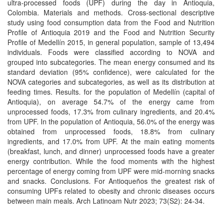
ultra-processed foods (UPF) during the day in Antioquia,
Colombia. Materials and methods. Cross-sectional descriptive
study using food consumption data from the Food and Nutrition
Profile of Antioquia 2019 and the Food and Nutrition Security
Profile of Medellín 2015, in general population, sample of 13,494
individuals. Foods were classified according to NOVA and
grouped into subcategories. The mean energy consumed and its
standard deviation (95% confidence), were calculated for the
NOVA categories and subcategories, as well as its distribution at
feeding times. Results. for the population of Medellín (capital of
Antioquia), on average 54.7% of the energy came from
unprocessed foods, 17.3% from culinary ingredients, and 20.4%
from UPF. In the population of Antioquia, 56.0% of the energy was
obtained from unprocessed foods, 18.8% from culinary
ingredients, and 17.0% from UPF. At the main eating moments
(breakfast, lunch, and dinner) unprocessed foods have a greater
energy contribution. While the food moments with the highest
percentage of energy coming from UPF were mid-morning snacks
and snacks. Conclusions. For Antioqueños the greatest risk of
consuming UPFs related to obesity and chronic diseases occurs
between main meals. Arch Latinoam Nutr 2023; 73(S2): 24-34.