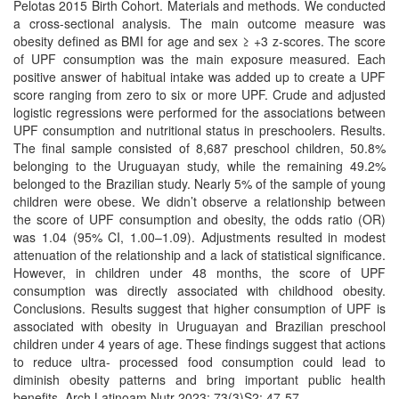
Pelotas 2015 Birth Cohort. Materials and methods. We conducted
a cross-sectional analysis. The main outcome measure was
obesity defined as BMI for age and sex ≥ +3 z-scores. The score
of UPF consumption was the main exposure measured. Each
positive answer of habitual intake was added up to create a UPF
score ranging from zero to six or more UPF. Crude and adjusted
logistic regressions were performed for the associations between
UPF consumption and nutritional status in preschoolers. Results.
The final sample consisted of 8,687 preschool children, 50.8%
belonging to the Uruguayan study, while the remaining 49.2%
belonged to the Brazilian study. Nearly 5% of the sample of young
children were obese. We didn’t observe a relationship between
the score of UPF consumption and obesity, the odds ratio (OR)
was 1.04 (95% CI, 1.00–1.09). Adjustments resulted in modest
attenuation of the relationship and a lack of statistical significance.
However, in children under 48 months, the score of UPF
consumption was directly associated with childhood obesity.
Conclusions. Results suggest that higher consumption of UPF is
associated with obesity in Uruguayan and Brazilian preschool
children under 4 years of age. These findings suggest that actions
to reduce ultra- processed food consumption could lead to
diminish obesity patterns and bring important public health
benefits. Arch Latinoam Nutr 2023; 73(3)S2: 47-57.