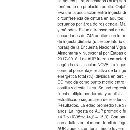
alimentos ultraprocesados (AUP) sobre
fenómeno en población adulta. Objetivo
Evaluar la asociación entre ingesta de
circunferencia de cintura en adultos
peruanos por área de residencia. Mater
y métodos. Estudio transversal de dato
secundarios de 745 adultos con inform
de ingesta dietaria (un recordatorio de
horas) de la Encuesta Nacional Vigilanc
Alimentaria y Nutricional por Etapas de
2017-2018. Los AUP fueron caracteriz
según la clasificación NOVA. La ingest
como el porcentaje relativo de la ingest
energética total (%), dividida en terciles
CC medida como punto medio entre úl
costilla y cresta iliaca. Se usó regresión
lineal múltiple ponderada y análisis
estratificado según área de residencia.
Resultados. La edad promedio fue 37,
años. La ingesta de AUP promedio fue
14,7% (IC95%: 14,2 – 15,3). Compara
con adultos en el menor tercil de inges
AUP, aquellos en tercil medio tuvieron