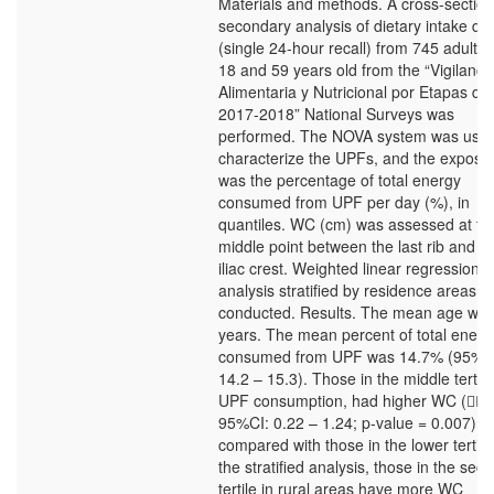
Materials and methods. A cross-section
secondary analysis of dietary intake da
(single 24-hour recall) from 745 adults
18 and 59 years old from the “Vigilanci
Alimentaria y Nutricional por Etapas de
2017-2018” National Surveys was
performed. The NOVA system was used
characterize the UPFs, and the exposu
was the percentage of total energy
consumed from UPF per day (%), in
quantiles. WC (cm) was assessed at th
middle point between the last rib and t
iliac crest. Weighted linear regression
analysis stratified by residence areas 
conducted. Results. The mean age was
years. The mean percent of total energ
consumed from UPF was 14.7% (95%C
14.2 – 15.3). Those in the middle tertile
UPF consumption, had higher WC ( 0
95%CI: 0.22 – 1.24; p-value = 0.007)
compared with those in the lower tertile.
the stratified analysis, those in the sec
tertile in rural areas have more WC