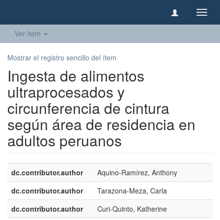
Camb
naveg
Ver ítem
Mostrar el registro sencillo del ítem
Ingesta de alimentos
ultraprocesados y
circunferencia de cintura
según área de residencia en
adultos peruanos
dc.contributor.author
Aquino-Ramírez, Anthony
dc.contributor.author
Tarazona-Meza, Carla
dc.contributor.author
Curi-Quinto, Katherine