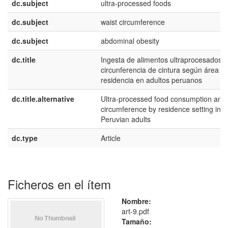
dc.subject
ultra-processed foods
dc.subject
waist circumference
dc.subject
abdominal obesity
dc.title
Ingesta de alimentos ultraprocesados y
circunferencia de cintura según área d
residencia en adultos peruanos
dc.title.alternative
Ultra-processed food consumption and 
circumference by residence setting in
Peruvian adults
dc.type
Article
Ficheros en el ítem
Nombre:
art-9.pdf
Tamaño: