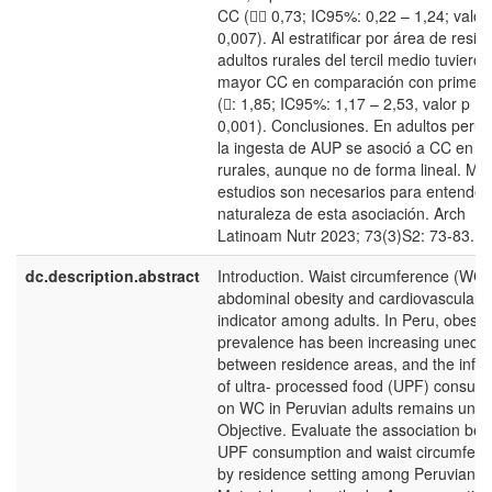
CC ( 0,73; IC95%: 0,22 – 1,24; valor
0,007). Al estratificar por área de resid
adultos rurales del tercil medio tuvieron
mayor CC en comparación con primer te
(: 1,85; IC95%: 1,17 – 2,53, valor p <
0,001). Conclusiones. En adultos peru
la ingesta de AUP se asoció a CC en á
rurales, aunque no de forma lineal. Má
estudios son necesarios para entender 
naturaleza de esta asociación. Arch
Latinoam Nutr 2023; 73(3)S2: 73-83.
dc.description.abstract
Introduction. Waist circumference (WC) 
abdominal obesity and cardiovascular r
indicator among adults. In Peru, obesit
prevalence has been increasing unequa
between residence areas, and the infl
of ultra- processed food (UPF) consum
on WC in Peruvian adults remains uncle
Objective. Evaluate the association be
UPF consumption and waist circumfer
by residence setting among Peruvian ad