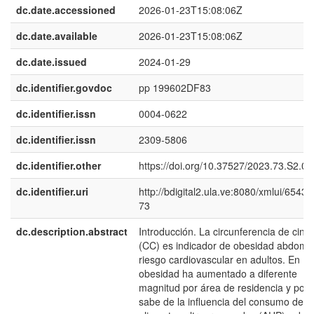
dc.date.accessioned
2026-01-23T15:08:06Z
dc.date.available
2026-01-23T15:08:06Z
dc.date.issued
2024-01-29
dc.identifier.govdoc
pp 199602DF83
dc.identifier.issn
0004-0622
dc.identifier.issn
2309-5806
dc.identifier.other
https://doi.org/10.37527/2023.73.S2.00
dc.identifier.uri
http://bdigital2.ula.ve:8080/xmlui/6543
73
dc.description.abstract
Introducción. La circunferencia de cintu
(CC) es indicador de obesidad abdomin
riesgo cardiovascular en adultos. En Pe
obesidad ha aumentado a diferente
magnitud por área de residencia y poc
sabe de la influencia del consumo de