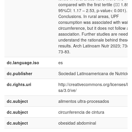
compared with the first tertile ( 1.85;
95%CI: 1.17 – 2.53, p-value< 0.001).
Conclusions. In rural areas, UPF
consumption was associated with waist
circumference, but it does not follow a l
association. Further studies are needed
understand the rationale behind these
results. Arch Latinoam Nutr 2023; 73(3
73-83.
dc.language.iso
es
dc.publisher
Sociedad Latinoamericana de Nutrición
dc.rights.uri
http://creativecommons.org/licenses/by
sa/3.0/ve/
dc.subject
alimentos ultra-procesados
dc.subject
circunferencia de cintura
dc.subject
obesidad abdominal