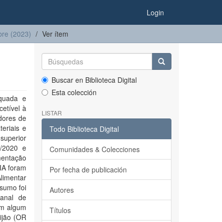
Login
mbre (2023)
Ver ítem
Buscar en Biblioteca Digital
Esta colección
quada e
cetível à
LISTAR
adores de
eriais e
Todo Biblioteca Digital
superior
o/2020 e
Comunidades & Colecciones
mentação
 IA foram
Por fecha de publicación
Alimentar
sumo foi
Autores
manal de
em algum
Títulos
ijão (OR