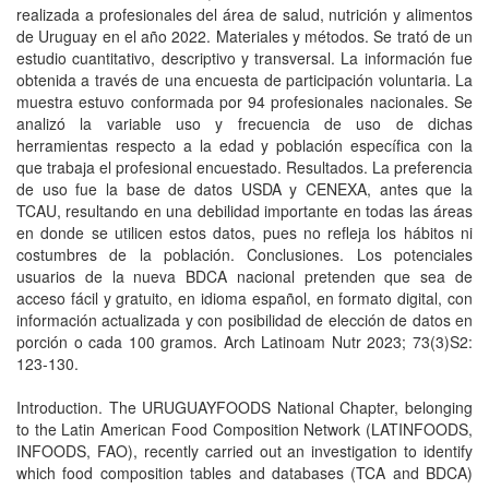
realizada a profesionales del área de salud, nutrición y alimentos
de Uruguay en el año 2022. Materiales y métodos. Se trató de un
estudio cuantitativo, descriptivo y transversal. La información fue
obtenida a través de una encuesta de participación voluntaria. La
muestra estuvo conformada por 94 profesionales nacionales. Se
analizó la variable uso y frecuencia de uso de dichas
herramientas respecto a la edad y población específica con la
que trabaja el profesional encuestado. Resultados. La preferencia
de uso fue la base de datos USDA y CENEXA, antes que la
TCAU, resultando en una debilidad importante en todas las áreas
en donde se utilicen estos datos, pues no refleja los hábitos ni
costumbres de la población. Conclusiones. Los potenciales
usuarios de la nueva BDCA nacional pretenden que sea de
acceso fácil y gratuito, en idioma español, en formato digital, con
información actualizada y con posibilidad de elección de datos en
porción o cada 100 gramos. Arch Latinoam Nutr 2023; 73(3)S2:
123-130.
Introduction. The URUGUAYFOODS National Chapter, belonging
to the Latin American Food Composition Network (LATINFOODS,
INFOODS, FAO), recently carried out an investigation to identify
which food composition tables and databases (TCA and BDCA)