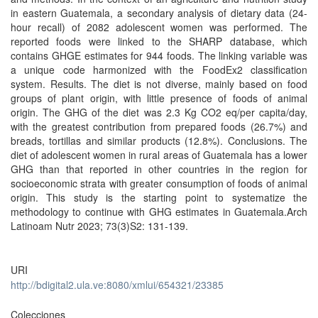
in eastern Guatemala, a secondary analysis of dietary data (24-
hour recall) of 2082 adolescent women was performed. The
reported foods were linked to the SHARP database, which
contains GHGE estimates for 944 foods. The linking variable was
a unique code harmonized with the FoodEx2 classification
system. Results. The diet is not diverse, mainly based on food
groups of plant origin, with little presence of foods of animal
origin. The GHG of the diet was 2.3 Kg CO2 eq/per capita/day,
with the greatest contribution from prepared foods (26.7%) and
breads, tortillas and similar products (12.8%). Conclusions. The
diet of adolescent women in rural areas of Guatemala has a lower
GHG than that reported in other countries in the region for
socioeconomic strata with greater consumption of foods of animal
origin. This study is the starting point to systematize the
methodology to continue with GHG estimates in Guatemala.Arch
Latinoam Nutr 2023; 73(3)S2: 131-139.
URI
http://bdigital2.ula.ve:8080/xmlui/654321/23385
Colecciones