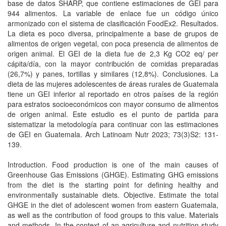
base de datos SHARP, que contiene estimaciones de GEI para
944 alimentos. La variable de enlace fue un código único
armonizado con el sistema de clasificación FoodEx2. Resultados.
La dieta es poco diversa, principalmente a base de grupos de
alimentos de origen vegetal, con poca presencia de alimentos de
origen animal. El GEI de la dieta fue de 2,3 Kg CO2 eq/ per
cápita/día, con la mayor contribución de comidas preparadas
(26,7%) y panes, tortillas y similares (12,8%). Conclusiones. La
dieta de las mujeres adolescentes de áreas rurales de Guatemala
tiene un GEI inferior al reportado en otros países de la región
para estratos socioeconómicos con mayor consumo de alimentos
de origen animal. Este estudio es el punto de partida para
sistematizar la metodología para continuar con las estimaciones
de GEI en Guatemala. Arch Latinoam Nutr 2023; 73(3)S2: 131-
139.
Introduction. Food production is one of the main causes of
Greenhouse Gas Emissions (GHGE). Estimating GHG emissions
from the diet is the starting point for defining healthy and
environmentally sustainable diets. Objective. Estimate the total
GHGE in the diet of adolescent women from eastern Guatemala,
as well as the contribution of food groups to this value. Materials
and methods. In the context of an agriculture and nutrition study