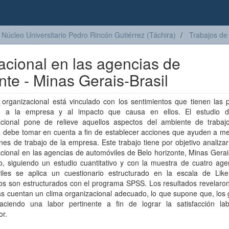
Núcleo Universitario Pedro Rincón Gutiérrez (Táchira)
Trabajos de
zacional en las agencias de
nte - Minas Gerais-Brasil
 organizacional está vinculado con los sentimientos que tienen las 
o a la empresa y al impacto que causa en ellos. El estudio d
acional pone de relieve aquellos aspectos del ambiente de trabaj
 debe tomar en cuenta a fin de establecer acciones que ayuden a mej
nes de trabajo de la empresa. Este trabajo tiene por objetivo analizar
cional en las agencias de automóviles de Belo horizonte, Minas Gerais
o, siguiendo un estudio cuantitativo y con la muestra de cuatro age
iles se aplica un cuestionario estructurado en la escala de Like
os son estructurados con el programa SPSS. Los resultados revelaron
s cuentan un clima organizacional adecuado, lo que supone que, los 
aciendo una labor pertinente a fin de lograr la satisfacción lab
or.