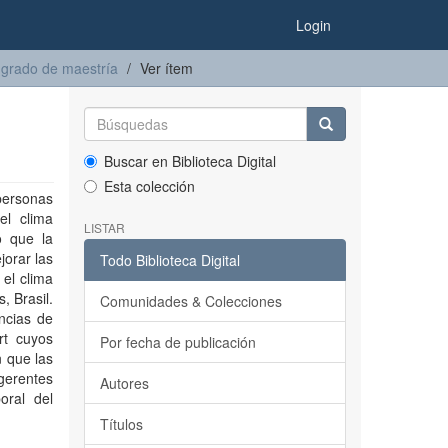
Login
 grado de maestría
Ver ítem
Buscar en Biblioteca Digital
Esta colección
personas
el clima
LISTAR
o que la
orar las
Todo Biblioteca Digital
 el clima
, Brasil.
Comunidades & Colecciones
ncias de
rt cuyos
Por fecha de publicación
 que las
gerentes
Autores
oral del
Títulos