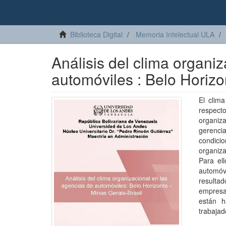
Biblioteca Digital
Memoria Intelectual ULA
Análisis del clima organi
automóviles : Belo Horizo
El clima
respect
organiz
gerencia
condicio
organiza
Para ell
automóv
resultad
empresa
están h
trabajad