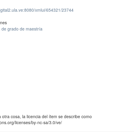
digital2.ula.ve:8080/xmlui/654321/23744
ones
s de grado de maestría
 otra cosa, la licencia del ítem se describe como
ons.org/licenses/by-nc-sa/3.0/ve/