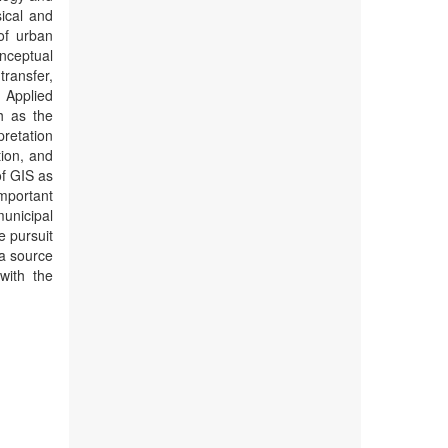
sical and
 of urban
nceptual
transfer,
 Applied
h as the
pretation
tion, and
of GIS as
mportant
unicipal
e pursuit
 a source
with the