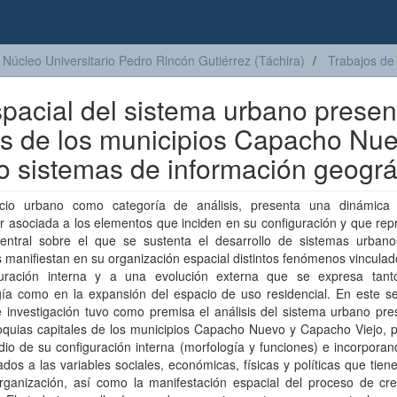
Núcleo Universitario Pedro Rincón Gutiérrez (Táchira)
Trabajos de
spacial del sistema urbano presen
les de los municipios Capacho Nu
o sistemas de información geográ
cio urbano como categoría de análisis, presenta una dinámica 
ar asociada a los elementos que inciden en su configuración y que re
central sobre el que se sustenta el desarrollo de sistemas urbano
 manifiestan en su organización espacial distintos fenómenos vincula
guración interna y a una evolución externa que se expresa tan
ía como en la expansión del espacio de uso residencial. En este sen
 investigación tuvo como premisa el análisis del sistema urbano pre
oquias capitales de los municipios Capacho Nuevo y Capacho Viejo, p
dio de su configuración interna (morfología y funciones) e incorpora
ados a las variables sociales, económicas, físicas y políticas que tien
rganización, así como la manifestación espacial del proceso de cre