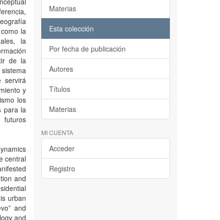
nceptual
Materias
ferencia,
eografía
Esta colección
s como la
ales, la
Por fecha de publicación
formación
ir de la
Autores
 sistema
 servirá
Títulos
miento y
mismo los
Materias
 para la
 futuros
MI CUENTA
Acceder
dynamics
e central
nifested
Registro
ation and
sidential
his urban
evo” and
ology and