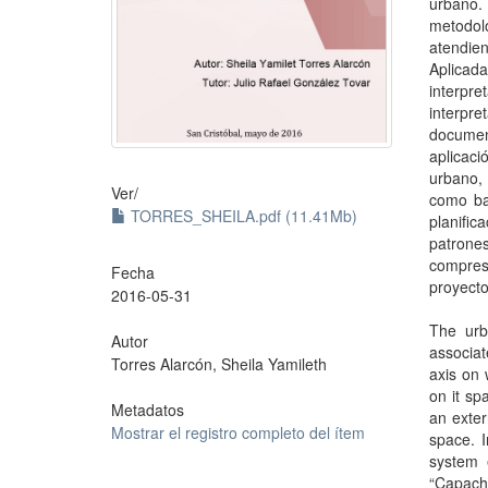
urbano.
metodoló
atendie
Aplicada
interpr
interpre
documen
aplicac
urbano,
Ver/
como bas
TORRES_SHEILA.pdf (11.41Mb)
planific
patrones
compres
Fecha
proyecto
2016-05-31
The urb
Autor
associat
Torres Alarcón, Sheila Yamileth
axis on
on it sp
Metadatos
an exter
Mostrar el registro completo del ítem
space. I
system 
“Capacho