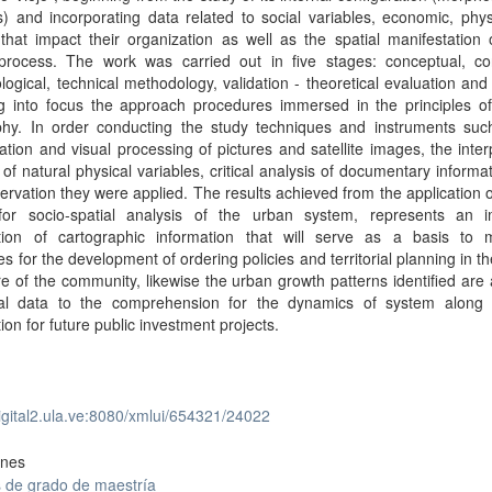
s) and incorporating data related to social variables, economic, phy
l that impact their organization as well as the spatial manifestation
process. The work was carried out in five stages: conceptual, co
ogical, technical methodology, validation - theoretical evaluation and 
ng into focus the approach procedures immersed in the principles of
hy. In order conducting the study techniques and instruments suc
tation and visual processing of pictures and satellite images, the inter
of natural physical variables, critical analysis of documentary informa
servation they were applied. The results achieved from the application 
for socio-spatial analysis of the urban system, represents an i
ution of cartographic information that will serve as a basis to m
ies for the development of ordering policies and territorial planning in th
re of the community, likewise the urban growth patterns identified are
ial data to the comprehension for the dynamics of system along 
ion for future public investment projects.
digital2.ula.ve:8080/xmlui/654321/24022
ones
s de grado de maestría