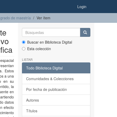
Login
 grado de maestría
Ver ítem
te
evo
Buscar en Biblioteca Digital
fica
Esta colección
LISTAR
espacial
presentan
Todo Biblioteca Digital
s. Estos
dos a una
Comunidades & Colecciones
to en su
tido, la
Por fecha de publicación
sente en
artiendo
Autores
ndo datos
en efecto
Títulos
cimiento