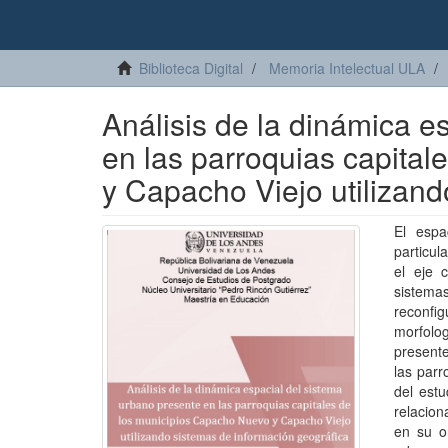
Biblioteca Digital
Memoria Intelectual ULA
Análisis de la dinámica e
en las parroquias capita
y Capacho Viejo utilizand
El espa
particul
el eje 
sistemas
reconfi
morfolog
presente
las parr
del estu
relacion
en su o