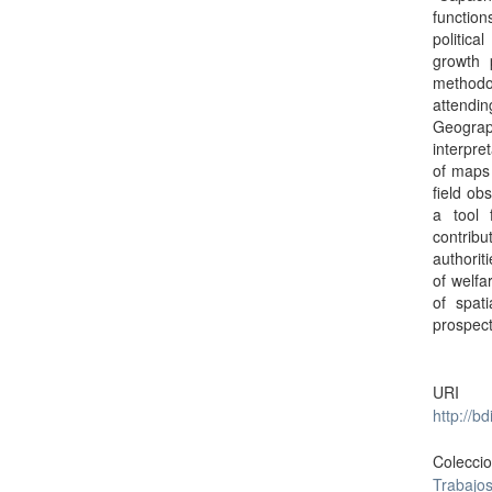
function
politica
growth 
methodol
attendi
Geograp
interpre
of maps 
field ob
a tool 
contrib
authorit
of welfa
of spat
prospect
URI
http://b
Colecci
Trabajo