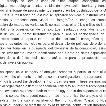
 El trabajo se llevó a cabo en cinco etapas: conceptual, co
gica, metodológica técnica, validación - evaluación teórica, y trans
ndo al enfoque de procedimientos inmerso en los postulados de la G
. Para la realización del estudio se aplicaron técnicas e instrumento
etación y procesamiento visual de fotografías e imágenes satelit
tación de mapas de variables físico naturales, el análisis crítico de in
tal, y la observación de campo. Los resultados obtenidos a part
ión de los SIG como herramienta para el análisis socioespacial del
 representan un aporte importante de información cartográfica que
e a los entes municipales para el desarrollo de políticas de ordena
ación territorial en la búsqueda del bienestar de la comunidad, asi
 de crecimiento urbano identificados son fuente de datos espaciales
ión de la dinámica del sistema así como para la prospección de
s de inversión pública.
an space as a category of analysis, presents a particular spatial 
ed with the elements that influence their configuration and represent th
 which is based the development of urban systems. These systems ma
atial organization different phenomena linked to an internal reconfigur
nal evolution expressed both in morphology and in the expansion of re
n this sense, the present research had the premise the analysis of t
existent in the capital parishes of the municipalities “Capacho Nu
 Viejo”, beginning from the study of its internal configuration (morph