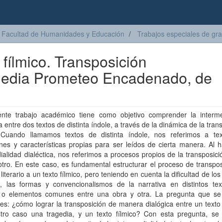
Facultad de Humanidades y Educación
Trabajos especiales de gr
o fílmico. Transposición
agedia Prometeo Encadenado, de
ente trabajo académico tiene como objetivo comprender la interme
ca entre dos textos de distinta índole, a través de la dinámica de la tran
. Cuando llamamos textos de distinta índole, nos referimos a te
nes y características propias para ser leídos de cierta manera. Al 
ialidad dialéctica, nos referimos a procesos propios de la transposic
otro. En este caso, es fundamental estructurar el proceso de transpo
 literario a un texto fílmico, pero teniendo en cuenta la dificultad de lo
os, las formas y convencionalismos de la narrativa en distintos tex
d o elementos comunes entre una obra y otra. La pregunta que se
es: ¿cómo lograr la transposición de manera dialógica entre un texto l
tro caso una tragedia, y un texto fílmico? Con esta pregunta, se 