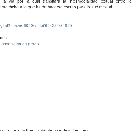
r la vía por la cual transitará la intermedialidad textual entre lo
nte dicho a lo que ha de hacerse escrito para lo audiovisual.
digital2.ula.ve:8080/xmlui/654321/24655
ones
 especiales de grado
 otra cosa, la licencia del ítem se describe como