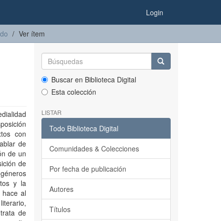
Login
ado
Ver ítem
Buscar en Biblioteca Digital
Esta colección
LISTAR
dialidad
sposición
Todo Biblioteca Digital
xtos con
hablar de
Comunidades & Colecciones
ión de un
sición de
Por fecha de publicación
s géneros
tos y la
Autores
 hace al
iterario,
Títulos
trata de