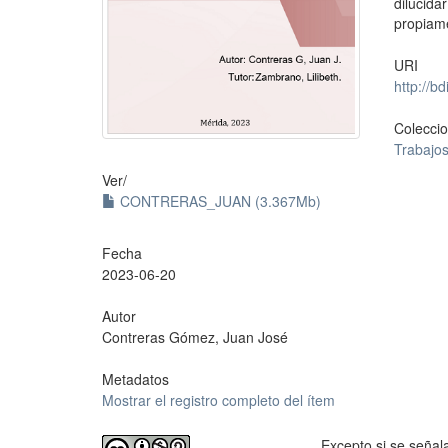
dilucida
propiame
URI
http://b
Colecci
Trabajos
Ver/
CONTRERAS_JUAN (3.367Mb)
Fecha
2023-06-20
Autor
Contreras Gómez, Juan José
Metadatos
Mostrar el registro completo del ítem
Excepto si se señala