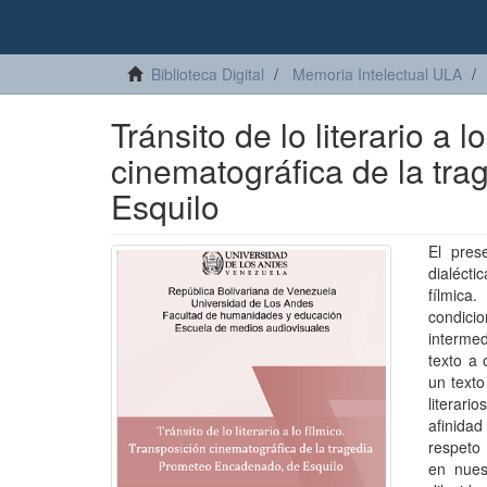
Biblioteca Digital
Memoria Intelectual ULA
Tránsito de lo literario a l
cinematográfica de la tr
Esquilo
El pres
dialécti
fílmica
condicio
intermed
texto a 
un texto
literari
afinida
respeto 
en nues