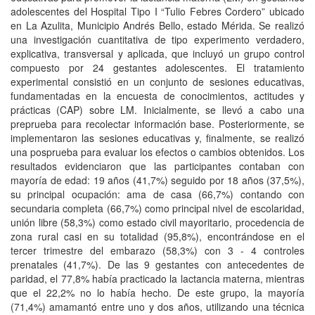
adolescentes del Hospital Tipo I “Tulio Febres Cordero” ubicado
en La Azulita, Municipio Andrés Bello, estado Mérida. Se realizó
una investigación cuantitativa de tipo experimento verdadero,
explicativa, transversal y aplicada, que incluyó un grupo control
compuesto por 24 gestantes adolescentes. El tratamiento
experimental consistió en un conjunto de sesiones educativas,
fundamentadas en la encuesta de conocimientos, actitudes y
prácticas (CAP) sobre LM. Inicialmente, se llevó a cabo una
preprueba para recolectar información base. Posteriormente, se
implementaron las sesiones educativas y, finalmente, se realizó
una posprueba para evaluar los efectos o cambios obtenidos. Los
resultados evidenciaron que las participantes contaban con
mayoría de edad: 19 años (41,7%) seguido por 18 años (37,5%),
su principal ocupación: ama de casa (66,7%) contando con
secundaria completa (66,7%) como principal nivel de escolaridad,
unión libre (58,3%) como estado civil mayoritario, procedencia de
zona rural casi en su totalidad (95,8%), encontrándose en el
tercer trimestre del embarazo (58,3%) con 3 - 4 controles
prenatales (41,7%). De las 9 gestantes con antecedentes de
paridad, el 77,8% había practicado la lactancia materna, mientras
que el 22,2% no lo había hecho. De este grupo, la mayoría
(71,4%) amamantó entre uno y dos años, utilizando una técnica