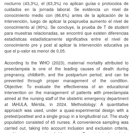
nocturno (43,3%), el (63,3%) no aplican guías o protocolos de
cuidados en la jornada laboral. Se evidencia un nivel de
conocimiento medio con (86,6%) antes de la aplicación de la
intervención, luego de aplicar la posprueba aumento el nivel de
conocimiento al (90%). Se concluye, la prueba de T de student
para muestras relacionadas, se encontró que existen diferencias
estadísticas estadísticamente significativa entre el nivel de
conocimiento pre y post al aplicar la intervención educativa ya
que el p-valor es menor de 0,05.
According to the WHO (2023), maternal mortality attributed to
preeclampsia is one of the leading causes of death during
pregnancy, childbirth, and the postpartum period, and can be
prevented through proper management of the condition.
Objective: To evaluate the effectiveness of an educational
intervention on the management of patients with preeclampsia
aimed at the nursing staff of the obstetric emergency department
at IAHULA, Mérida, in 2024. Methodology: A quantitative
approach was used, under a quasi-experimental design with a
pretest/posttest and a single group in a longitudinal cut. The study
population consisted of 45 nurses. A convenience sampling was
carried out, taking into account inclusion and exclusion criteria,