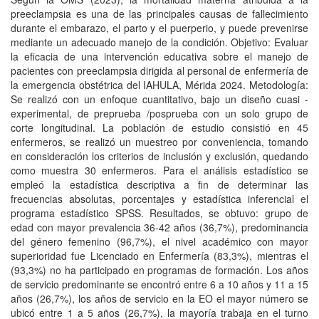
preeclampsia es una de las principales causas de fallecimiento
durante el embarazo, el parto y el puerperio, y puede prevenirse
mediante un adecuado manejo de la condición. Objetivo: Evaluar
la eficacia de una intervención educativa sobre el manejo de
pacientes con preeclampsia dirigida al personal de enfermería de
la emergencia obstétrica del IAHULA, Mérida 2024. Metodología:
Se realizó con un enfoque cuantitativo, bajo un diseño cuasi -
experimental, de preprueba /posprueba con un solo grupo de
corte longitudinal. La población de estudio consistió en 45
enfermeros, se realizó un muestreo por conveniencia, tomando
en consideración los criterios de inclusión y exclusión, quedando
como muestra 30 enfermeros. Para el análisis estadístico se
empleó la estadística descriptiva a fin de determinar las
frecuencias absolutas, porcentajes y estadística inferencial el
programa estadístico SPSS. Resultados, se obtuvo: grupo de
edad con mayor prevalencia 36-42 años (36,7%), predominancia
del género femenino (96,7%), el nivel académico con mayor
superioridad fue Licenciado en Enfermería (83,3%), mientras el
(93,3%) no ha participado en programas de formación. Los años
de servicio predominante se encontró entre 6 a 10 años y 11 a 15
años (26,7%), los años de servicio en la EO el mayor número se
ubicó entre 1 a 5 años (26,7%), la mayoría trabaja en el turno