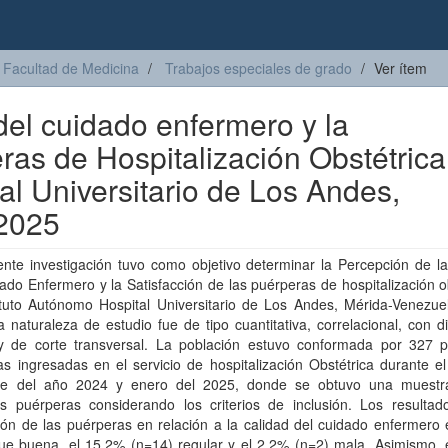
Facultad de Medicina
Trabajos especiales de grado
Ver ítem
del cuidado enfermero y la
eras de Hospitalización Obstétrica
al Universitario de Los Andes,
2025
nte investigación tuvo como objetivo determinar la Percepción de la
ado Enfermero y la Satisfacción de las puérperas de hospitalización o
tituto Autónomo Hospital Universitario de Los Andes, Mérida-Venezue
 naturaleza de estudio fue de tipo cuantitativa, correlacional, con 
 de corte transversal. La población estuvo conformada por 327 p
s ingresadas en el servicio de hospitalización Obstétrica durante e
re del año 2024 y enero del 2025, donde se obtuvo una muest
es puérperas considerando los criterios de inclusión. Los resultad
ón de las puérperas en relación a la calidad del cuidado enfermero 
fue buena, el 15,2% (n=14) regular y el 2,2% (n=2) mala. Asimismo, 