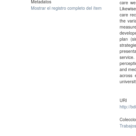
Metadatos
care we
Mostrar el registro completo del ítem
Likewise
care re
the vari
measure
develope
plan (si
strategi
presenta
service.
percepti
and medi
across 
universi
URI
http://b
Colecci
Trabajos