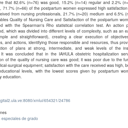
re that 82.6% (n=76) was good, 15.2% (n=14) regular and 2.2% (n=
, 71.7% (n=66) of the postpartum women expressed high satisfaction 
ceived from nursing professionals, 21.7% (n=20) medium and 6.5% (n
ables Quality of Nursing Care and Satisfaction of the postpartum wo
d with the Spearman's Rho statistical correlation test. An action 
d, which was divided into different levels of complexity, such as an e
mple and straightforward), creating a clear execution of objectives
es, and actions, identifying those responsible and resources, thus prov
tion of plans at strong, intermediate, and weak levels of the insti
 It was concluded that in the IAHULA obstetric hospitalization serv
on of the quality of nursing care was good; it was poor due to the fu
cal-surgical equipment; satisfaction with the care received was high, b
educational levels, with the lowest scores given by postpartum wo
ty education.
digital2.ula.ve:8080/xmlui/654321/24786
ones
 especiales de grado