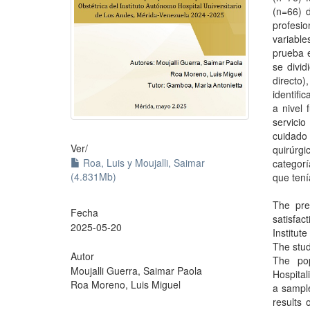
(n=66) d
profesio
variabl
prueba e
se divid
directo)
identifi
a nivel 
servici
cuidado 
Ver/
quirúrgi
Roa, Luis y Moujalli, Saimar
categorí
(4.831Mb)
que tení
The pre
Fecha
satisfa
2025-05-20
Institut
The stud
Autor
The pop
Moujalli Guerra, Saimar Paola
Hospita
Roa Moreno, Luis Miguel
a sample
results 