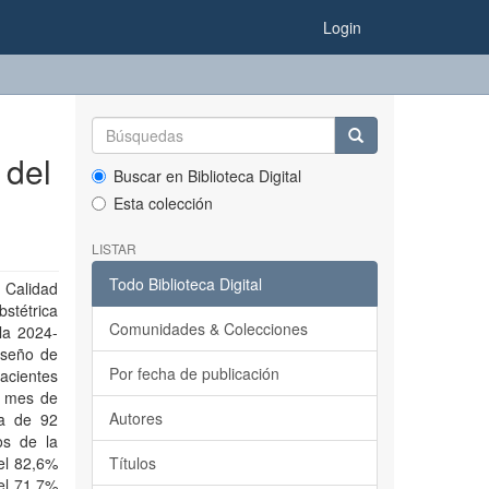
Login
 del
Buscar en Biblioteca Digital
Esta colección
LISTAR
Todo Biblioteca Digital
 Calidad
bstétrica
Comunidades & Colecciones
la 2024-
diseño de
Por fecha de publicación
acientes
l mes de
Autores
ra de 92
os de la
el 82,6%
Títulos
el 71,7%