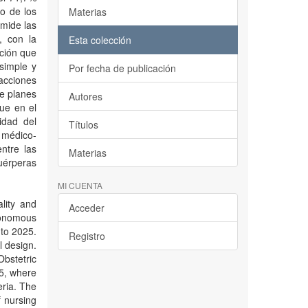
do de los
Materias
 mide las
, con la
Esta colección
ción que
(simple y
Por fecha de publicación
 acciones
de planes
Autores
que en el
idad del
Títulos
o médico-
entre las
Materias
puérperas
MI CUENTA
lity and
Acceder
tonomous
 to 2025.
Registro
l design.
bstetric
5, where
eria. The
f nursing