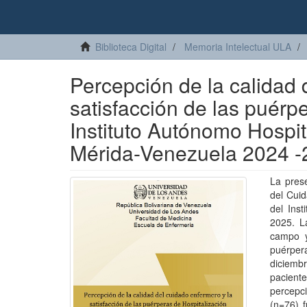
Biblioteca Digital
Memoria Intelectual ULA
Percepción de la calidad 
satisfacción de las puérp
Instituto Autónomo Hospit
Mérida-Venezuela 2024 -
La prese
del Cuid
del Ins
2025. La
campo y
puérpera
diciemb
pacient
percepci
(n=76) 