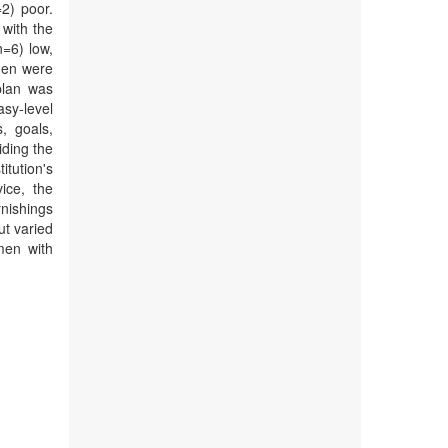
2) poor.
with the
=6) low,
men were
plan was
asy-level
, goals,
iding the
tution's
ice, the
rnishings
ut varied
men with