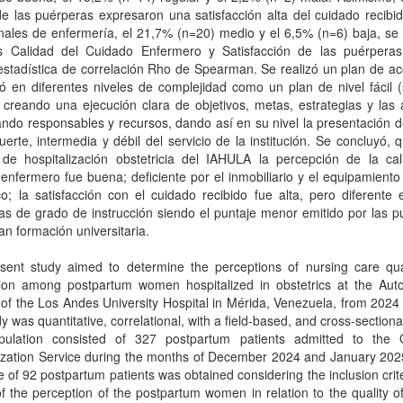
e las puérperas expresaron una satisfacción alta del cuidado recibi
nales de enfermería, el 21,7% (n=20) medio y el 6,5% (n=6) baja, se
es Calidad del Cuidado Enfermero y Satisfacción de las puérperas
stadística de correlación Rho de Spearman. Se realizó un plan de ac
ió en diferentes niveles de complejidad como un plan de nivel fácil 
, creando una ejecución clara de objetivos, metas, estrategias y las
cando responsables y recursos, dando así en su nivel la presentación 
fuerte, intermedia y débil del servicio de la institución. Se concluyó, 
o de hospitalización obstetricia del IAHULA la percepción de la cal
enfermero fue buena; deficiente por el inmobiliario y el equipamient
co; la satisfacción con el cuidado recibido fue alta, pero diferente 
as de grado de instrucción siendo el puntaje menor emitido por las 
an formación universitaria.
sent study aimed to determine the perceptions of nursing care qua
ction among postpartum women hospitalized in obstetrics at the Au
e of the Los Andes University Hospital in Mérida, Venezuela, from 2024
y was quantitative, correlational, with a field-based, and cross-sectiona
ulation consisted of 327 postpartum patients admitted to the O
lization Service during the months of December 2024 and January 202
 of 92 postpartum patients was obtained considering the inclusion crit
of the perception of the postpartum women in relation to the quality o