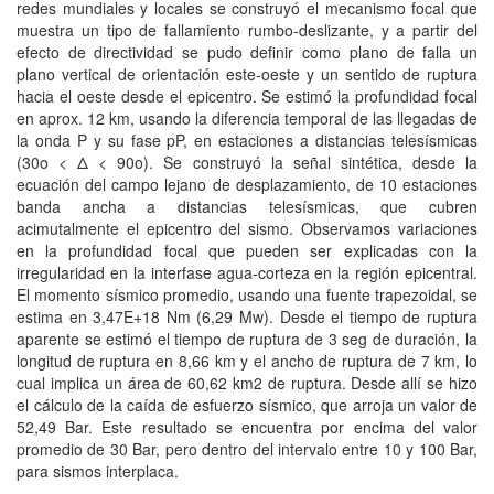
redes mundiales y locales se construyó el mecanismo focal que
muestra un tipo de fallamiento rumbo-deslizante, y a partir del
efecto de directividad se pudo definir como plano de falla un
plano vertical de orientación este-oeste y un sentido de ruptura
hacia el oeste desde el epicentro. Se estimó la profundidad focal
en aprox. 12 km, usando la diferencia temporal de las llegadas de
la onda P y su fase pP, en estaciones a distancias telesísmicas
(30o < Δ < 90o). Se construyó la señal sintética, desde la
ecuación del campo lejano de desplazamiento, de 10 estaciones
banda ancha a distancias telesísmicas, que cubren
acimutalmente el epicentro del sismo. Observamos variaciones
en la profundidad focal que pueden ser explicadas con la
irregularidad en la interfase agua-corteza en la región epicentral.
El momento sísmico promedio, usando una fuente trapezoidal, se
estima en 3,47E+18 Nm (6,29 Mw). Desde el tiempo de ruptura
aparente se estimó el tiempo de ruptura de 3 seg de duración, la
longitud de ruptura en 8,66 km y el ancho de ruptura de 7 km, lo
cual implica un área de 60,62 km2 de ruptura. Desde allí se hizo
el cálculo de la caída de esfuerzo sísmico, que arroja un valor de
52,49 Bar. Este resultado se encuentra por encima del valor
promedio de 30 Bar, pero dentro del intervalo entre 10 y 100 Bar,
para sismos interplaca.