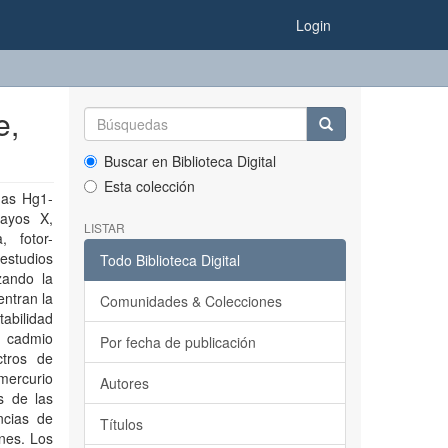
Login
e,
Buscar en Biblioteca Digital
Esta colección
inas Hg1-
rayos X,
LISTAR
, fotor-
 estudios
Todo Biblioteca Digital
zando la
entran la
Comunidades & Colecciones
abilidad
e cadmio
Por fecha de publicación
ctros de
 mercurio
Autores
s de las
ncias de
Títulos
ones. Los