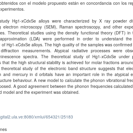
 obtenidos con el modelo propuesto están en concordancia con los re
experimentos.
 study Hg1-xCdxSe alloys were characterized by X ray powder diff
g electron microscopy (SEM), Raman spectroscopy, and other expe
es. Theoretical studies using the density functional theory (DFT) in 
 approximation (LDA) were performed in order to understand the 
 of Hg1-xCdxSe alloys. The high quality of the samples was confirmed
diffraction measurements. Atypical radiative processes were obs
minescence spectra. The theoretical study of Hg1-xCdxSe under 
 that the high structural stability is achieved for molar fractions aroun
theoretical study of the electronic band structure suggests that ele
and mercury in d orbitals have an important role in the atypical el
ucture behaviour. A new model to caIculate the phonon vibrational fr
posed. A good agreement between the phonon frequencies calculated 
d model and the experiment was obtained.
digital2.ula.ve:8080/xmlui/654321/25183
ones