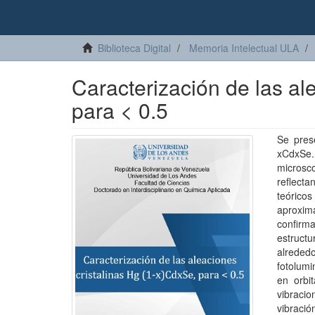
Biblioteca Digital
Memoria Intelectual ULA
Caracterización de las al
para < 0.5
Se prese
xCdxSe.
microsc
reflecta
teórico
aproxima
confirm
estruct
alreded
fotolumi
en orbi
vibraci
vibració