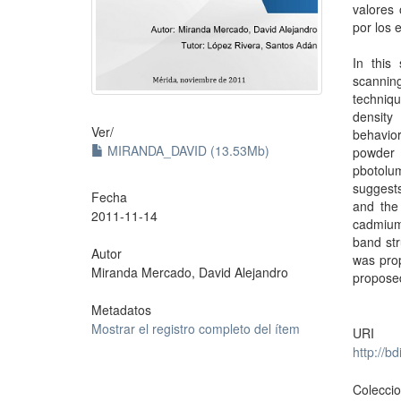
valores
por los 
In this
scannin
techniqu
density
Ver/
behavior
MIRANDA_DAVID (13.53Mb)
powder 
pbotolu
suggests
Fecha
and the 
2011-11-14
cadmium 
band str
Autor
was pro
Miranda Mercado, David Alejandro
propose
Metadatos
Mostrar el registro completo del ítem
URI
http://b
Colecci