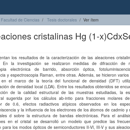
Facultad de Ciencias
Tesis doctorales
Ver ítem
eaciones cristalinas Hg (1-x)CdxS
ntan los resultados de la caracterización de las aleaciones cristal
 En la investigación se realizaron medidas de difracción de 
opia electrónica de barrido, absorción óptica, fotoluminiscencia
ncia y espectroscopia Raman, entre otras. Además, se hicieron varios
s en el marco de la teoría del funcional de densidad (DFT) utili
ción de densidad local (LDA). Entre los resultados obtenidos se encu
ación de la calidad estructural de las muestras estudiadas, la est
ural sugerida por los cálculos ab-intio para fracciones molares d
or de 0.6, efectos radiactivos atípicos observados en los espe
niscencia y la influencia de los electrones de los átomos de cadmio y
tales d sobre la estructura de bandas electrónicas. Para el análisi
ones en el cristal se desarrolló un modelo que predice las frecue
n para los modos ópticos de semiconductores II-VI, III-V y sus aleaci