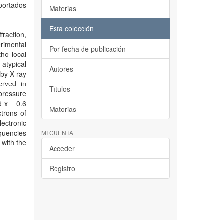
portados
Materias
Esta colección
raction,
rimental
Por fecha de publicación
the local
atypical
Autores
 by X ray
erved in
Títulos
pressure
d x = 0.6
Materias
ctrons of
ectronic
equencies
MI CUENTA
with the
Acceder
Registro