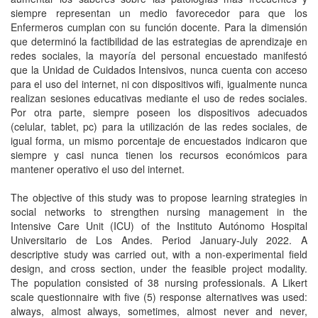
siempre representan un medio favorecedor para que los
Enfermeros cumplan con su función docente. Para la dimensión
que determinó la factibilidad de las estrategias de aprendizaje en
redes sociales, la mayoría del personal encuestado manifestó
que la Unidad de Cuidados Intensivos, nunca cuenta con acceso
para el uso del internet, ni con dispositivos wifi, igualmente nunca
realizan sesiones educativas mediante el uso de redes sociales.
Por otra parte, siempre poseen los dispositivos adecuados
(celular, tablet, pc) para la utilización de las redes sociales, de
igual forma, un mismo porcentaje de encuestados indicaron que
siempre y casi nunca tienen los recursos económicos para
mantener operativo el uso del internet.
The objective of this study was to propose learning strategies in
social networks to strengthen nursing management in the
Intensive Care Unit (ICU) of the Instituto Autónomo Hospital
Universitario de Los Andes. Period January-July 2022. A
descriptive study was carried out, with a non-experimental field
design, and cross section, under the feasible project modality.
The population consisted of 38 nursing professionals. A Likert
scale questionnaire with five (5) response alternatives was used:
always, almost always, sometimes, almost never and never,