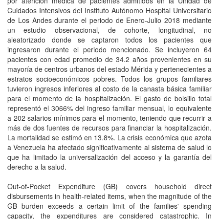
por atención médica de pacientes admitidos en la Unidad de
Cuidados Intensivos del Instituto Autónomo Hospital Universitario
de Los Andes durante el periodo de Enero-Julio 2018 mediante
un estudio observacional, de cohorte, longitudinal, no
aleatorizado donde se captaron todos los pacientes que
ingresaron durante el periodo mencionado. Se incluyeron 64
pacientes con edad promedio de 34.2 años provenientes en su
mayoría de centros urbanos del estado Mérida y pertenecientes a
estratos socioeconómicos pobres. Todos los grupos familiares
tuvieron ingresos inferiores al costo de la canasta básica familiar
para el momento de la hospitalización. El gasto de bolsillo total
representó el 3066% del ingreso familiar mensual, lo equivalente
a 202 salarios mínimos para el momento, teniendo que recurrir a
más de dos fuentes de recursos para financiar la hospitalización.
La mortalidad se estimó en 13.8%. La crisis económica que azota
a Venezuela ha afectado significativamente al sistema de salud lo
que ha limitado la universalización del acceso y la garantía del
derecho a la salud.
Out-of-Pocket Expenditure (GB) covers household direct
disbursements in health-related items, when the magnitude of the
GB burden exceeds a certain limit of the families' spending
capacity, the expenditures are considered catastrophic. In