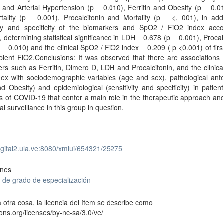
and Arterial Hypertension (p = 0.010), Ferritin and Obesity (p = 0.
ality (p = 0.001), Procalcitonin and Mortality (p = <, 001), in add
vity and specificity of the biomarkers and SpO2 / FiO2 index acco
y, determining statistical significance in LDH = 0.678 (p = 0.001), Procal
 = 0.010) and the clinical SpO2 / FiO2 index = 0.209 ( p <0.001) of firs
bient FiO2.Conclusions: It was observed that there are associations
rs such as Ferritin, Dimero D, LDH and Procalcitonin, and the clinic
dex with sociodemographic variables (age and sex), pathological ant
 Obesity) and epidemiological (sensitivity and specificity) in patien
s of COVID-19 that confer a main role in the therapeutic approach an
al surveillance in this group in question.
digital2.ula.ve:8080/xmlui/654321/25275
ones
 de grado de especialización
 otra cosa, la licencia del ítem se describe como
ons.org/licenses/by-nc-sa/3.0/ve/