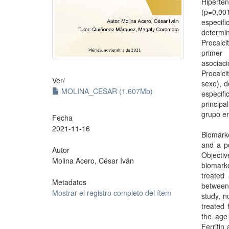
Hiperte
(p=0,00
especi
determ
Procalc
primer
asocia
Procalci
Ver/
sexo), d
MOLINA_CESAR (1.607Mb)
especif
principa
grupo e
Fecha
2021-11-16
Biomarke
and a po
Autor
Objectiv
Molina Acero, César Iván
biomarke
treated
Metadatos
between
Mostrar el registro completo del ítem
study, n
treated 
the age
Ferritin