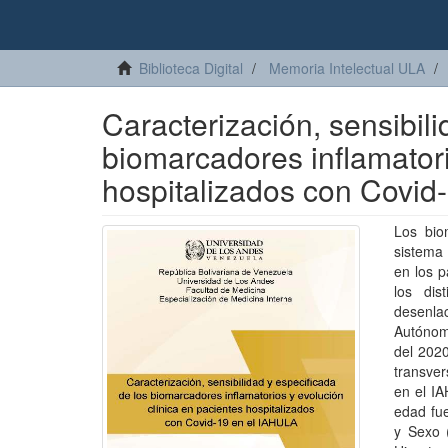
Biblioteca Digital
Memoria Intelectual ULA
Caracterización, sensibili
biomarcadores inflamatori
hospitalizados con Covid
Los bio
sistema 
en los p
los dis
desenla
Autónomo
del 2020
transve
en el IA
edad fue
y Sexo 