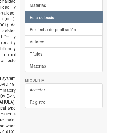
rtalidad
Materias
ilidad y
alidad,
Esta colección
0,001),
,001) de
Por fecha de publicación
existen
, LDH y
Autores
s (edad y
bilidad y
Títulos
n un rol
a en este
Materias
l system
MI CUENTA
COVID-19.
Acceder
lammatory
COVID-19
IAHULA),
Registro
cal type
 patients
re male,
 between
 0.010),