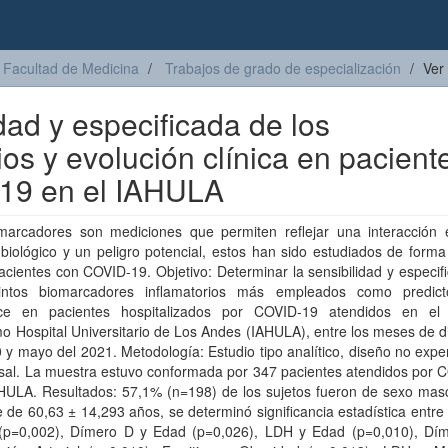
Facultad de Medicina
Trabajos de grado de especialización
Ver
dad y especificada de los
os y evolución clínica en pacient
-19 en el IAHULA
marcadores son mediciones que permiten reflejar una interacción 
biológico y un peligro potencial, estos han sido estudiados de forma
acientes con COVID-19. Objetivo: Determinar la sensibilidad y especif
tintos biomarcadores inflamatorios más empleados como predic
ce en pacientes hospitalizados por COVID-19 atendidos en el I
 Hospital Universitario de Los Andes (IAHULA), entre los meses de d
 y mayo del 2021. Metodología: Estudio tipo analítico, diseño no expe
rsal. La muestra estuvo conformada por 347 pacientes atendidos por 
HULA. Resultados: 57,1% (n=198) de los sujetos fueron de sexo mascu
 de 60,63 ± 14,293 años, se determinó significancia estadística entre 
(p=0,002), Dímero D y Edad (p=0,026), LDH y Edad (p=0,010), Dí