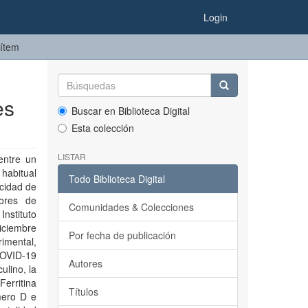
Login
 ítem
es
Buscar en Biblioteca Digital
Esta colección
LISTAR
entre un
 habitual
Todo Biblioteca Digital
icidad de
tores de
Comunidades & Colecciones
nstituto
iciembre
Por fecha de publicación
rimental,
COVID-19
Autores
lino, la
Ferritina
Títulos
mero D e