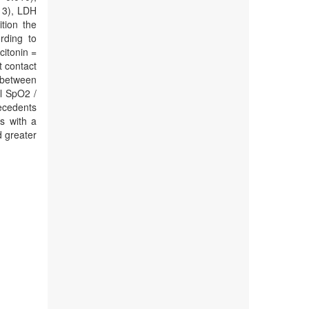
013), LDH
ition the
rding to
citonin =
t contact
 between
al SpO2 /
ecedents
ts with a
d greater