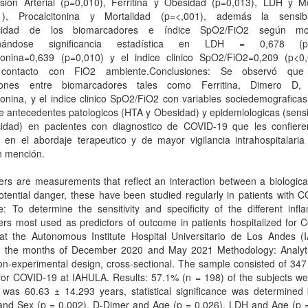
nsión Arterial (p=0,010), Ferritina y Obesidad (p=0,013), LDH y Mo
1), Procalcitonina y Mortalidad (p=<,001), además la sensib
ficidad de los biomarcadores e índice SpO2/FiO2 según mort
inándose significancia estadística en LDH = 0,678 (p=
itonina=0,639 (p=0,010) y el indice clinico SpO2/FiO2=0,209 (p<0
 contacto con FiO2 ambiente.Conclusiones: Se observó que 
ciones entre biomarcadores tales como Ferritina, Dimero D
tonina, y el indice clinico SpO2/FiO2 con variables sociedemografica
e antecedentes patologicos (HTA y Obesidad) y epidemiologicas (sensi
icidad) en pacientes con diagnostico de COVID-19 que les confiere
l en el abordaje terapeutico y de mayor vigilancia intrahospitalari
n mención.
rs are measurements that reflect an interaction between a biologica
tential danger, these have been studied regularly in patients with 
e: To determine the sensitivity and specificity of the different inf
rs most used as predictors of outcome in patients hospitalized for 
 at the Autonomous Institute Hospital Universitario de Los Andes (
 the months of December 2020 and May 2021 Methodology: Analyti
on-experimental design, cross-sectional. The sample consisted of 347
for COVID-19 at IAHULA. Results: 57.1% (n = 198) of the subjects we
 was 60.63 ± 14.293 years, statistical significance was determined
 and Sex (p = 0.002), D-Dimer and Age (p = 0.026), LDH and Age (p =