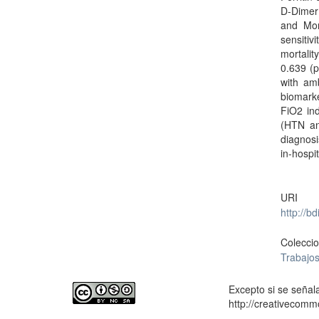
D-Dimer 
and Mort
sensiti
mortalit
0.639 (p
with am
biomarke
FiO2 in
(HTN and
diagnosi
in-hospit
URI
http://b
Colecci
Trabajos
Excepto si se señala
http://creativecomm