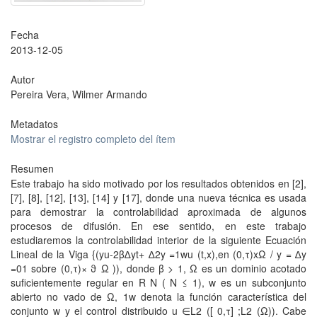
Fecha
2013-12-05
Autor
Pereira Vera, Wilmer Armando
Metadatos
Mostrar el registro completo del ítem
Resumen
Este trabajo ha sido motivado por los resultados obtenidos en [2],
[7], [8], [12], [13], [14] y [17], donde una nueva técnica es usada
para demostrar la controlabilidad aproximada de algunos
procesos de difusión. En ese sentido, en este trabajo
estudiaremos la controlabilidad interior de la siguiente Ecuación
Lineal de la Viga {(yu-2β∆yt+ ∆2y =1wu (t,x),en (0,τ)xΩ / y = ∆y
=01 sobre (0,τ)× ϑ Ω )), donde β > 1, Ω es un dominio acotado
suficientemente regular en R N ( N ≤ 1), w es un subconjunto
abierto no vado de Ω, 1w denota la función característica del
conjunto w y el control distribuido u ∈L2 ([ 0,τ] ;L2 (Ω)). Cabe