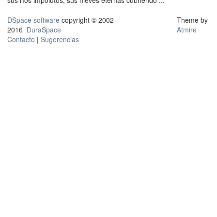
sus ríos impolutos, sus nieves eternas cubriendo ...
DSpace software
copyright © 2002-
Theme by
2016
DuraSpace
Atmire
Contacto
|
Sugerencias