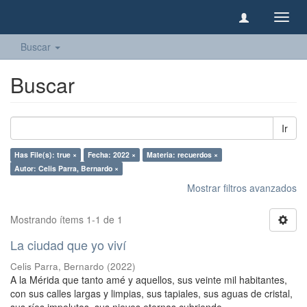
Camb
naveg
Buscar
Buscar
Ir
Has File(s): true ×
Fecha: 2022 ×
Materia: recuerdos ×
Autor: Celis Parra, Bernardo ×
Mostrar filtros avanzados
Mostrando ítems 1-1 de 1
La ciudad que yo viví
Celis Parra, Bernardo
(
2022
)
A la Mérida que tanto amé y aquellos, sus veinte mil habitantes,
con sus calles largas y limpias, sus tapiales, sus aguas de cristal,