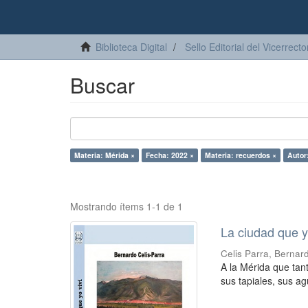
Biblioteca Digital
Sello Editorial del Vicerrec
Buscar
Materia: Mérida ×
Fecha: 2022 ×
Materia: recuerdos ×
Autor
Mostrando ítems 1-1 de 1
La ciudad que y
Celis Parra, Bernar
A la Mérida que tant
sus tapiales, sus ag