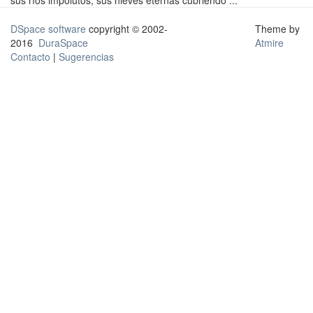
sus ríos impolutos, sus nieves eternas cubriendo ...
DSpace software
copyright © 2002-
Theme by
2016
DuraSpace
Atmire
Contacto
|
Sugerencias