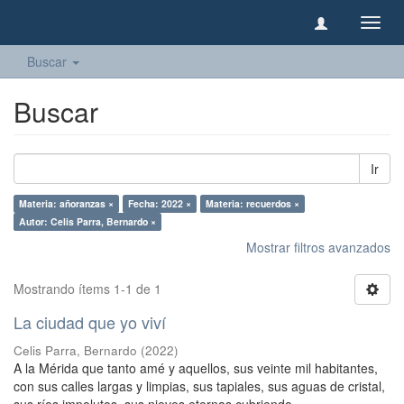
Camb
naveg
Buscar
Buscar
Ir
Materia: añoranzas ×
Fecha: 2022 ×
Materia: recuerdos ×
Autor: Celis Parra, Bernardo ×
Mostrar filtros avanzados
Mostrando ítems 1-1 de 1
La ciudad que yo viví
Celis Parra, Bernardo
(
2022
)
A la Mérida que tanto amé y aquellos, sus veinte mil habitantes,
con sus calles largas y limpias, sus tapiales, sus aguas de cristal,