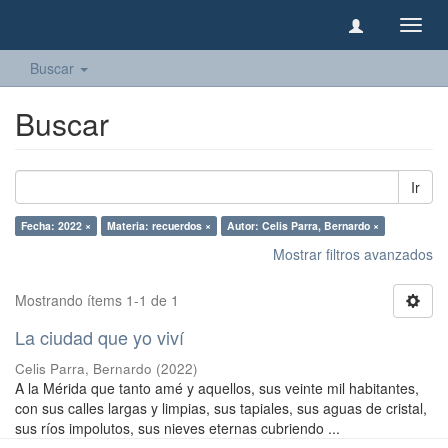
Camb
naveg
Buscar
Buscar
Ir
Fecha: 2022 ×
Materia: recuerdos ×
Autor: Celis Parra, Bernardo ×
Mostrar filtros avanzados
Mostrando ítems 1-1 de 1
La ciudad que yo viví
Celis Parra, Bernardo
(
2022
)
A la Mérida que tanto amé y aquellos, sus veinte mil habitantes,
con sus calles largas y limpias, sus tapiales, sus aguas de cristal,
sus ríos impolutos, sus nieves eternas cubriendo ...