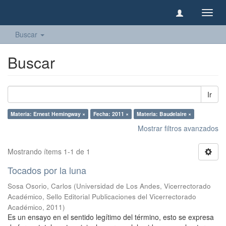
Camb
naveg
Buscar
Buscar
Ir
Materia: Ernest Hemingway ×
Fecha: 2011 ×
Materia: Baudelaire ×
Mostrar filtros avanzados
Mostrando ítems 1-1 de 1
Tocados por la luna
Sosa Osorio, Carlos
(
Universidad de Los Andes, Vicerrectorado
Académico, Sello Editorial Publicaciones del Vicerrectorado
Académico
,
2011
)
Es un ensayo en el sentido legítimo del término, esto se expresa