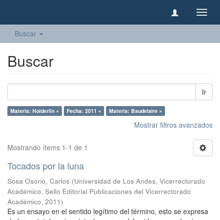
Camb
naveg
Buscar
Buscar
Ir
Materia: Holderlin ×
Fecha: 2011 ×
Materia: Baudelaire ×
Mostrar filtros avanzados
Mostrando ítems 1-1 de 1
Tocados por la luna
Sosa Osorio, Carlos
(
Universidad de Los Andes, Vicerrectorado
Académico, Sello Editorial Publicaciones del Vicerrectorado
Académico
,
2011
)
Es un ensayo en el sentido legítimo del término, esto se expresa